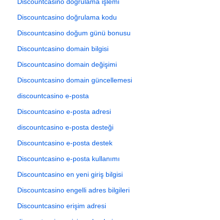
Discountcasino doğrulama işlemi
Discountcasino doğrulama kodu
Discountcasino doğum günü bonusu
Discountcasino domain bilgisi
Discountcasino domain değişimi
Discountcasino domain güncellemesi
discountcasino e-posta
Discountcasino e-posta adresi
discountcasino e-posta desteği
Discountcasino e-posta destek
Discountcasino e-posta kullanımı
Discountcasino en yeni giriş bilgisi
Discountcasino engelli adres bilgileri
Discountcasino erişim adresi