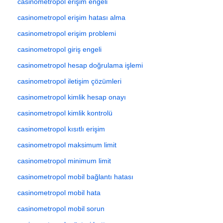
casinometropol erişim engeli
casinometropol erişim hatası alma
casinometropol erişim problemi
casinometropol giriş engeli
casinometropol hesap doğrulama işlemi
casinometropol iletişim çözümleri
casinometropol kimlik hesap onayı
casinometropol kimlik kontrolü
casinometropol kısıtlı erişim
casinometropol maksimum limit
casinometropol minimum limit
casinometropol mobil bağlantı hatası
casinometropol mobil hata
casinometropol mobil sorun