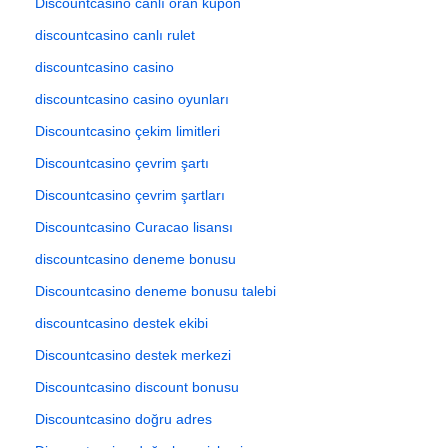
Discountcasino canlı oran kupon
discountcasino canlı rulet
discountcasino casino
discountcasino casino oyunları
Discountcasino çekim limitleri
Discountcasino çevrim şartı
Discountcasino çevrim şartları
Discountcasino Curacao lisansı
discountcasino deneme bonusu
Discountcasino deneme bonusu talebi
discountcasino destek ekibi
Discountcasino destek merkezi
Discountcasino discount bonusu
Discountcasino doğru adres