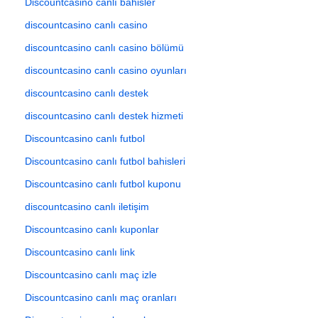
Discountcasino canlı bahisler
discountcasino canlı casino
discountcasino canlı casino bölümü
discountcasino canlı casino oyunları
discountcasino canlı destek
discountcasino canlı destek hizmeti
Discountcasino canlı futbol
Discountcasino canlı futbol bahisleri
Discountcasino canlı futbol kuponu
discountcasino canlı iletişim
Discountcasino canlı kuponlar
Discountcasino canlı link
Discountcasino canlı maç izle
Discountcasino canlı maç oranları