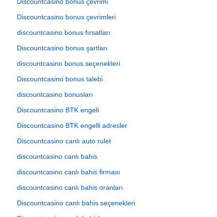
Discountcasino bonus çevrimi
Discountcasino bonus çevrimleri
discountcasino bonus fırsatları
Discountcasino bonus şartları
discountcasino bonus seçenekleri
Discountcasino bonus talebi
discountcasino bonusları
Discountcasino BTK engeli
Discountcasino BTK engelli adresler
Discountcasino canlı auto rulet
discountcasino canlı bahis
discountcasino canlı bahis firması
discountcasino canlı bahis oranları
Discountcasino canlı bahis seçenekleri