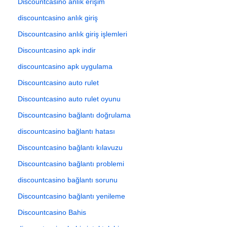
Discountcasino anlık erişim
discountcasino anlık giriş
Discountcasino anlık giriş işlemleri
Discountcasino apk indir
discountcasino apk uygulama
Discountcasino auto rulet
Discountcasino auto rulet oyunu
Discountcasino bağlantı doğrulama
discountcasino bağlantı hatası
Discountcasino bağlantı kılavuzu
Discountcasino bağlantı problemi
discountcasino bağlantı sorunu
Discountcasino bağlantı yenileme
Discountcasino Bahis