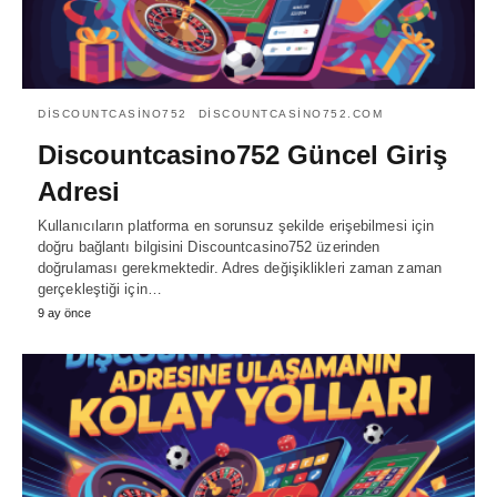
DISCOUNTCASINO752
DISCOUNTCASINO752.COM
Discountcasino752 Güncel Giriş
Adresi
Kullanıcıların platforma en sorunsuz şekilde erişebilmesi için
doğru bağlantı bilgisini Discountcasino752 üzerinden
doğrulaması gerekmektedir. Adres değişiklikleri zaman zaman
gerçekleştiği için…
9 ay önce