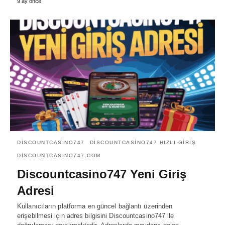
9 ay önce
DISCOUNTCASINO747
DISCOUNTCASINO747 HIZLI GIRIŞ
DISCOUNTCASINO747.COM
Discountcasino747 Yeni Giriş
Adresi
Kullanıcıların platforma en güncel bağlantı üzerinden
erişebilmesi için adres bilgisini Discountcasino747 ile