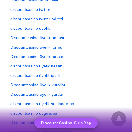
Discountcasino turnuvalar
discountcasino twitter
discountcasino twitter adresi
discountcasino üyelik
Discountcasino üyelik bonusu
Discountcasino üyelik formu
Discountcasino üyelik hatası
discountcasino üyelik hesabı
discountcasino üyelik iptali
Discountcasino üyelik kuralları
Discountcasino üyelik şartları
discountcasino üyelik sonlandırma
discountcasino uygulama
Discountcasino uygulama giriş problemi
Discount Casino Giriş Yap