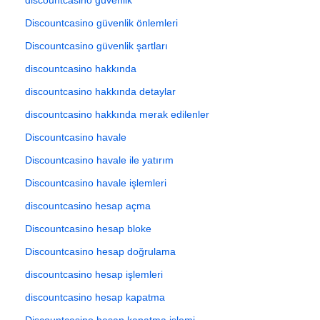
discountcasino güvenlik
Discountcasino güvenlik önlemleri
Discountcasino güvenlik şartları
discountcasino hakkında
discountcasino hakkında detaylar
discountcasino hakkında merak edilenler
Discountcasino havale
Discountcasino havale ile yatırım
Discountcasino havale işlemleri
discountcasino hesap açma
Discountcasino hesap bloke
Discountcasino hesap doğrulama
discountcasino hesap işlemleri
discountcasino hesap kapatma