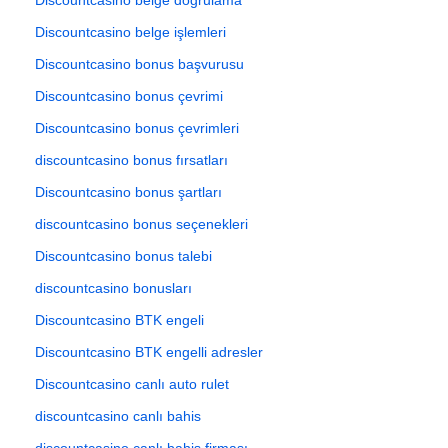
Discountcasino belge doğrulama
Discountcasino belge işlemleri
Discountcasino bonus başvurusu
Discountcasino bonus çevrimi
Discountcasino bonus çevrimleri
discountcasino bonus fırsatları
Discountcasino bonus şartları
discountcasino bonus seçenekleri
Discountcasino bonus talebi
discountcasino bonusları
Discountcasino BTK engeli
Discountcasino BTK engelli adresler
Discountcasino canlı auto rulet
discountcasino canlı bahis