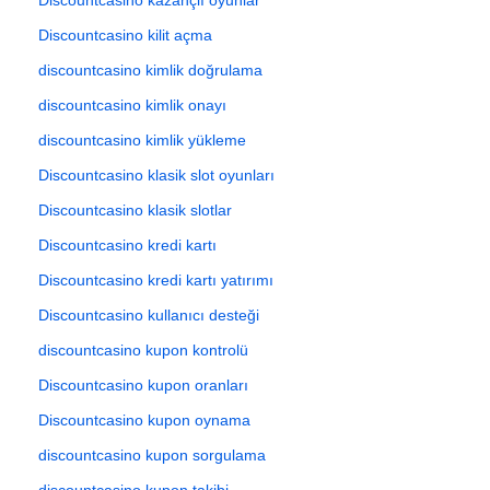
Discountcasino kazançlı oyunlar
Discountcasino kilit açma
discountcasino kimlik doğrulama
discountcasino kimlik onayı
discountcasino kimlik yükleme
Discountcasino klasik slot oyunları
Discountcasino klasik slotlar
Discountcasino kredi kartı
Discountcasino kredi kartı yatırımı
Discountcasino kullanıcı desteği
discountcasino kupon kontrolü
Discountcasino kupon oranları
Discountcasino kupon oynama
discountcasino kupon sorgulama