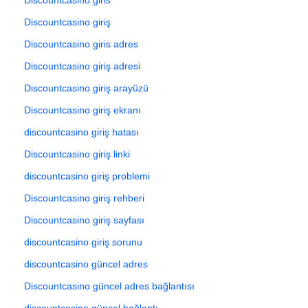
Discountcasino giris
Discountcasino giriş
Discountcasino giris adres
Discountcasino giriş adresi
Discountcasino giriş arayüzü
Discountcasino giriş ekranı
discountcasino giriş hatası
Discountcasino giriş linki
discountcasino giriş problemi
Discountcasino giriş rehberi
Discountcasino giriş sayfası
discountcasino giriş sorunu
discountcasino güncel adres
Discountcasino güncel adres bağlantısı