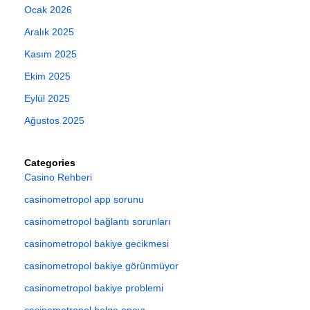
Ocak 2026
Aralık 2025
Kasım 2025
Ekim 2025
Eylül 2025
Ağustos 2025
Categories
Casino Rehberi
casinometropol app sorunu
casinometropol bağlantı sorunları
casinometropol bakiye gecikmesi
casinometropol bakiye görünmüyor
casinometropol bakiye problemi