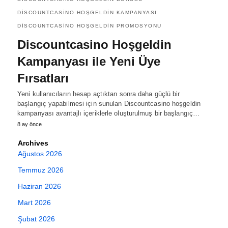
DISCOUNTCASINO HOŞGELDIN KAMPANYASI
DISCOUNTCASINO HOŞGELDIN PROMOSYONU
Discountcasino Hoşgeldin
Kampanyası ile Yeni Üye
Fırsatları
Yeni kullanıcıların hesap açtıktan sonra daha güçlü bir
başlangıç yapabilmesi için sunulan Discountcasino hoşgeldin
kampanyası avantajlı içeriklerle oluşturulmuş bir başlangıç…
8 ay önce
Archives
Ağustos 2026
Temmuz 2026
Haziran 2026
Mart 2026
Şubat 2026