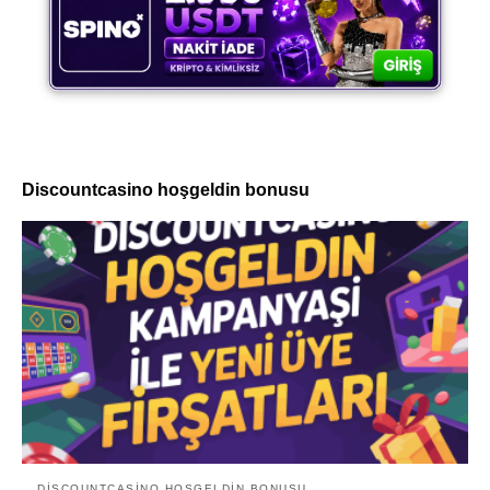
Discountcasino hoşgeldin bonusu
DISCOUNTCASINO HOŞGELDIN BONUSU