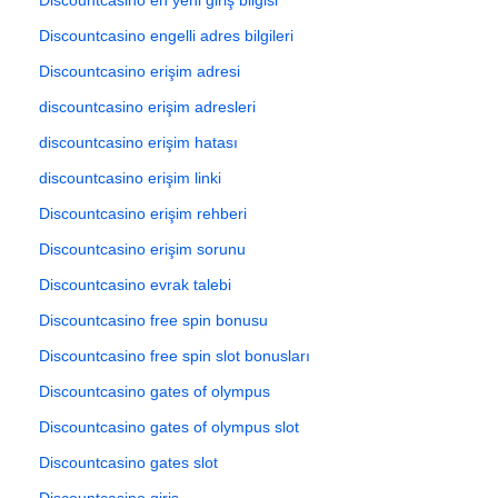
Discountcasino en yeni giriş bilgisi
Discountcasino engelli adres bilgileri
Discountcasino erişim adresi
discountcasino erişim adresleri
discountcasino erişim hatası
discountcasino erişim linki
Discountcasino erişim rehberi
Discountcasino erişim sorunu
Discountcasino evrak talebi
Discountcasino free spin bonusu
Discountcasino free spin slot bonusları
Discountcasino gates of olympus
Discountcasino gates of olympus slot
Discountcasino gates slot