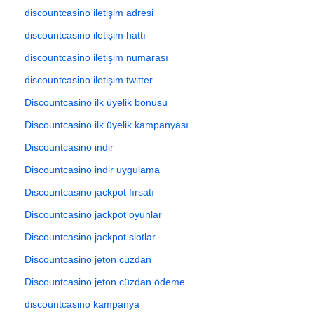
discountcasino iletişim adresi
discountcasino iletişim hattı
discountcasino iletişim numarası
discountcasino iletişim twitter
Discountcasino ilk üyelik bonusu
Discountcasino ilk üyelik kampanyası
Discountcasino indir
Discountcasino indir uygulama
Discountcasino jackpot fırsatı
Discountcasino jackpot oyunlar
Discountcasino jackpot slotlar
Discountcasino jeton cüzdan
Discountcasino jeton cüzdan ödeme
discountcasino kampanya