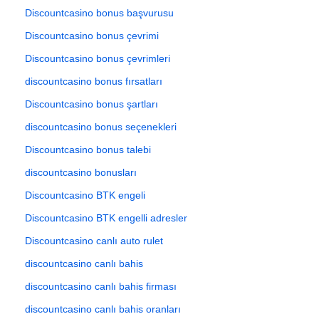
Discountcasino bonus başvurusu
Discountcasino bonus çevrimi
Discountcasino bonus çevrimleri
discountcasino bonus fırsatları
Discountcasino bonus şartları
discountcasino bonus seçenekleri
Discountcasino bonus talebi
discountcasino bonusları
Discountcasino BTK engeli
Discountcasino BTK engelli adresler
Discountcasino canlı auto rulet
discountcasino canlı bahis
discountcasino canlı bahis firması
discountcasino canlı bahis oranları