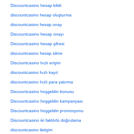
Discountcasino hesap kilidi
discountcasino hesap oluşturma
discountcasino hesap onay
Discountcasino hesap onayı
Discountcasino hesap şifresi
discountcasino hesap silme
Discountcasino hızlı erişim
discountcasino hızlı kayıt
discountcasino hızlı para yatırma
Discountcasino hoşgeldin bonusu
Discountcasino hoşgeldin kampanyası
Discountcasino hoşgeldin promosyonu
Discountcasino iki faktörlü doğrulama
discountcasino iletişim