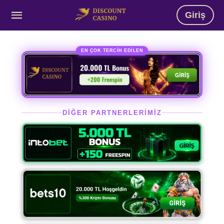
Giriş
EN ÇOK TERCİH EDİLEN
DİĞER PARTNERLERİMİZ