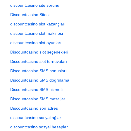
discountcasino site sorunu
Discountcasino Sitesi
discountcasino slot kazançları
discountcasino slot makinesi
discountcasino slot oyunları
Discountcasino slot seçenekleri
Discountcasino slot turnuvaları
Discountcasino SMS bonusları
Discountcasino SMS doğrulama
Discountcasino SMS hizmeti
Discountcasino SMS mesajlar
Discountcasino son adres
discountcasino sosyal ağlar
discountcasino sosyal hesaplar