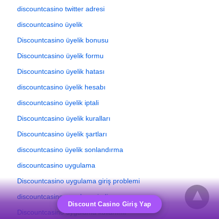
discountcasino twitter adresi
discountcasino üyelik
Discountcasino üyelik bonusu
Discountcasino üyelik formu
Discountcasino üyelik hatası
discountcasino üyelik hesabı
discountcasino üyelik iptali
Discountcasino üyelik kuralları
Discountcasino üyelik şartları
discountcasino üyelik sonlandırma
discountcasino uygulama
Discountcasino uygulama giriş problemi
discountcasino uygulama indirme
Discount Casino Giriş Yap
Discountcasino uygulama kullanımı