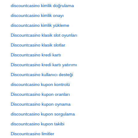
discountcasino kimlik doğrulama
discountcasino kimlik onayı
discountcasino kimlik yükleme
Discountcasino klasik slot oyunları
Discountcasino klasik slotlar
Discountcasino kredi kartı
Discountcasino kredi kartı yatırımı
Discountcasino kullanıcı desteği
discountcasino kupon kontrolü
Discountcasino kupon oranları
Discountcasino kupon oynama
discountcasino kupon sorgulama
discountcasino kupon takibi
Discountcasino limitler