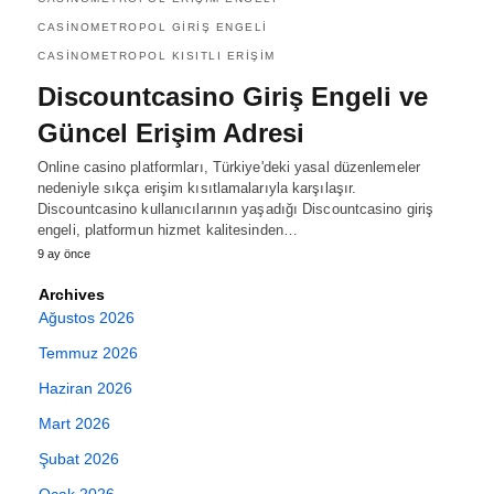
CASINOMETROPOL GIRIŞ ENGELI
CASINOMETROPOL KISITLI ERIŞIM
Discountcasino Giriş Engeli ve
Güncel Erişim Adresi
Online casino platformları, Türkiye'deki yasal düzenlemeler
nedeniyle sıkça erişim kısıtlamalarıyla karşılaşır.
Discountcasino kullanıcılarının yaşadığı Discountcasino giriş
engeli, platformun hizmet kalitesinden…
9 ay önce
Archives
Ağustos 2026
Temmuz 2026
Haziran 2026
Mart 2026
Şubat 2026