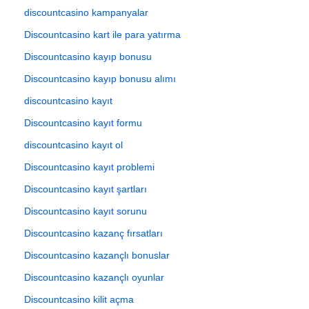
discountcasino kampanyalar
Discountcasino kart ile para yatırma
Discountcasino kayıp bonusu
Discountcasino kayıp bonusu alımı
discountcasino kayıt
Discountcasino kayıt formu
discountcasino kayıt ol
Discountcasino kayıt problemi
Discountcasino kayıt şartları
Discountcasino kayıt sorunu
Discountcasino kazanç fırsatları
Discountcasino kazançlı bonuslar
Discountcasino kazançlı oyunlar
Discountcasino kilit açma