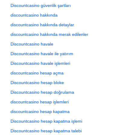
Discountcasino güvenlik şartları
discountcasino hakkında
discountcasino hakkında detaylar
discountcasino hakkında merak edilenler
Discountcasino havale
Discountcasino havale ile yatırım
Discountcasino havale işlemleri
discountcasino hesap açma
Discountcasino hesap bloke
Discountcasino hesap doğrulama
discountcasino hesap işlemleri
discountcasino hesap kapatma
Discountcasino hesap kapatma işlemi
Discountcasino hesap kapatma talebi