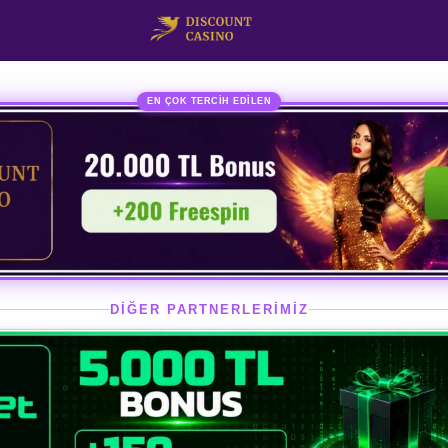
EN ÇOK TERCİH EDİLEN
DİĞER PARTNERLERİMİZ