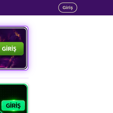
Giriş