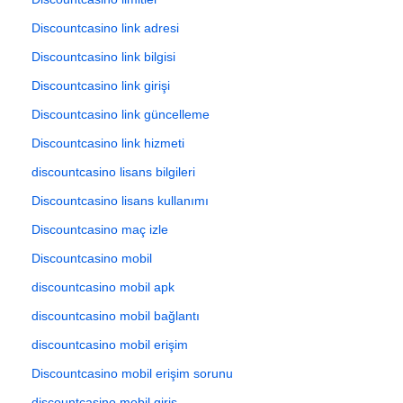
Discountcasino link adresi
Discountcasino link bilgisi
Discountcasino link girişi
Discountcasino link güncelleme
Discountcasino link hizmeti
discountcasino lisans bilgileri
Discountcasino lisans kullanımı
Discountcasino maç izle
Discountcasino mobil
discountcasino mobil apk
discountcasino mobil bağlantı
discountcasino mobil erişim
Discountcasino mobil erişim sorunu
discountcasino mobil giriş