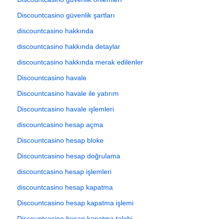
Discountcasino güvenlik şartları
discountcasino hakkında
discountcasino hakkında detaylar
discountcasino hakkında merak edilenler
Discountcasino havale
Discountcasino havale ile yatırım
Discountcasino havale işlemleri
discountcasino hesap açma
Discountcasino hesap bloke
Discountcasino hesap doğrulama
discountcasino hesap işlemleri
discountcasino hesap kapatma
Discountcasino hesap kapatma işlemi
Discountcasino hesap kapatma talebi