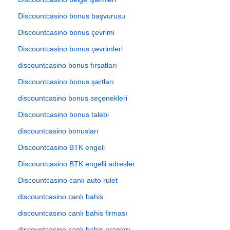
Discountcasino bonus başvurusu
Discountcasino bonus çevrimi
Discountcasino bonus çevrimleri
discountcasino bonus fırsatları
Discountcasino bonus şartları
discountcasino bonus seçenekleri
Discountcasino bonus talebi
discountcasino bonusları
Discountcasino BTK engeli
Discountcasino BTK engelli adresler
Discountcasino canlı auto rulet
discountcasino canlı bahis
discountcasino canlı bahis firması
discountcasino canlı bahis oranları