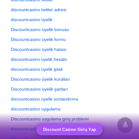
discountcasino twitter adresi
discountcasino üyelik
Discountcasino üyelik bonusu
Discountcasino üyelik formu
Discountcasino üyelik hatası
discountcasino üyelik hesabı
discountcasino üyelik iptali
Discountcasino üyelik kuralları
Discountcasino üyelik şartları
discountcasino üyelik sonlandırma
discountcasino uygulama
Discountcasino uygulama giriş problemi
discountcasino uygulama indirme
Discount Casino Giriş Yap
Discountcasino uygulama kullanımı