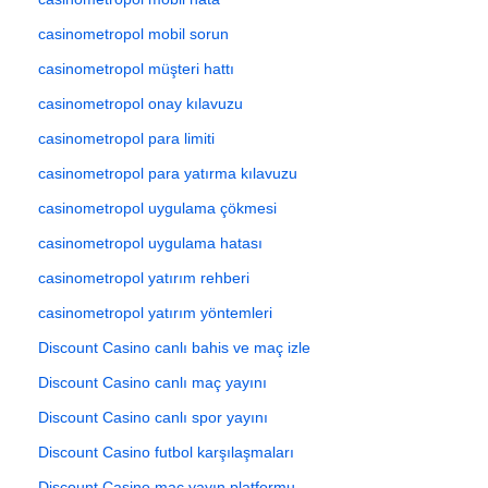
casinometropol mobil sorun
casinometropol müşteri hattı
casinometropol onay kılavuzu
casinometropol para limiti
casinometropol para yatırma kılavuzu
casinometropol uygulama çökmesi
casinometropol uygulama hatası
casinometropol yatırım rehberi
casinometropol yatırım yöntemleri
Discount Casino canlı bahis ve maç izle
Discount Casino canlı maç yayını
Discount Casino canlı spor yayını
Discount Casino futbol karşılaşmaları
Discount Casino maç yayın platformu