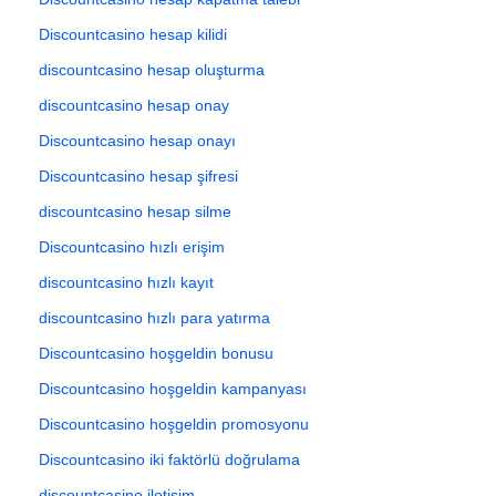
Discountcasino hesap kilidi
discountcasino hesap oluşturma
discountcasino hesap onay
Discountcasino hesap onayı
Discountcasino hesap şifresi
discountcasino hesap silme
Discountcasino hızlı erişim
discountcasino hızlı kayıt
discountcasino hızlı para yatırma
Discountcasino hoşgeldin bonusu
Discountcasino hoşgeldin kampanyası
Discountcasino hoşgeldin promosyonu
Discountcasino iki faktörlü doğrulama
discountcasino iletişim