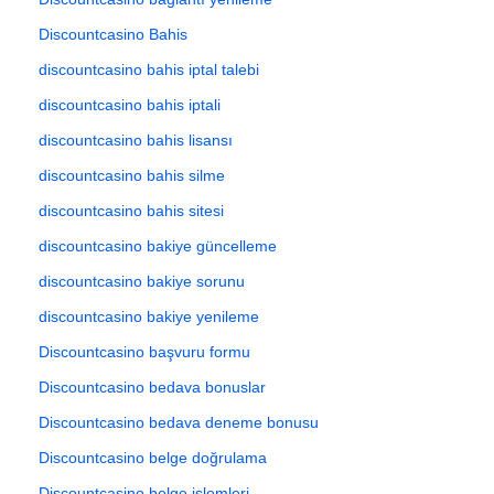
Discountcasino Bahis
discountcasino bahis iptal talebi
discountcasino bahis iptali
discountcasino bahis lisansı
discountcasino bahis silme
discountcasino bahis sitesi
discountcasino bakiye güncelleme
discountcasino bakiye sorunu
discountcasino bakiye yenileme
Discountcasino başvuru formu
Discountcasino bedava bonuslar
Discountcasino bedava deneme bonusu
Discountcasino belge doğrulama
Discountcasino belge işlemleri