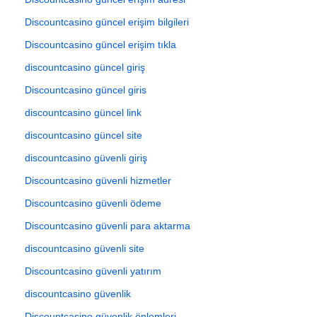
Discountcasino güncel erişim bilgileri
Discountcasino güncel erişim tıkla
discountcasino güncel giriş
Discountcasino güncel giris
discountcasino güncel link
discountcasino güncel site
discountcasino güvenli giriş
Discountcasino güvenli hizmetler
Discountcasino güvenli ödeme
Discountcasino güvenli para aktarma
discountcasino güvenli site
Discountcasino güvenli yatırım
discountcasino güvenlik
Discountcasino güvenlik önlemleri