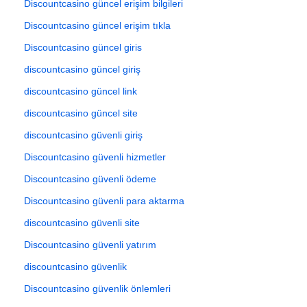
Discountcasino güncel erişim bilgileri
Discountcasino güncel erişim tıkla
Discountcasino güncel giris
discountcasino güncel giriş
discountcasino güncel link
discountcasino güncel site
discountcasino güvenli giriş
Discountcasino güvenli hizmetler
Discountcasino güvenli ödeme
Discountcasino güvenli para aktarma
discountcasino güvenli site
Discountcasino güvenli yatırım
discountcasino güvenlik
Discountcasino güvenlik önlemleri