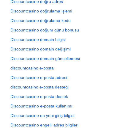
Discountcasino doğru adres
Discountcasino doğrulama işlemi
Discountcasino doğrulama kodu
Discountcasino doğum günü bonusu
Discountcasino domain bilgisi
Discountcasino domain değişimi
Discountcasino domain güncellemesi
discountcasino e-posta
Discountcasino e-posta adresi
discountcasino e-posta desteği
Discountcasino e-posta destek
Discountcasino e-posta kullanımı
Discountcasino en yeni giriş bilgisi
Discountcasino engelli adres bilgileri