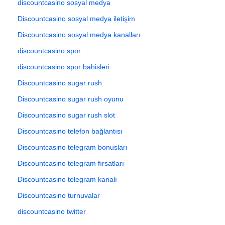
discountcasino sosyal medya
Discountcasino sosyal medya iletişim
Discountcasino sosyal medya kanalları
discountcasino spor
discountcasino spor bahisleri
Discountcasino sugar rush
Discountcasino sugar rush oyunu
Discountcasino sugar rush slot
Discountcasino telefon bağlantısı
Discountcasino telegram bonusları
Discountcasino telegram fırsatları
Discountcasino telegram kanalı
Discountcasino turnuvalar
discountcasino twitter