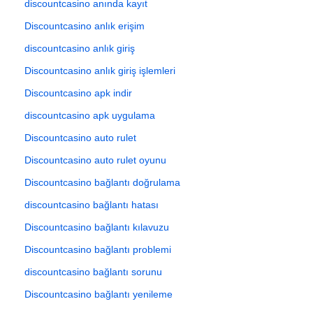
discountcasino anında kayıt
Discountcasino anlık erişim
discountcasino anlık giriş
Discountcasino anlık giriş işlemleri
Discountcasino apk indir
discountcasino apk uygulama
Discountcasino auto rulet
Discountcasino auto rulet oyunu
Discountcasino bağlantı doğrulama
discountcasino bağlantı hatası
Discountcasino bağlantı kılavuzu
Discountcasino bağlantı problemi
discountcasino bağlantı sorunu
Discountcasino bağlantı yenileme