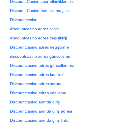
Discount Casino spor etkinlikleri izle
Discount Casino ücretsiz maç izle
Discountcasino
discountcasino adres bilgisi
discountcasino adres değişikliği
Discountcasino adres değiştirme
discountcasino adres güncelleme
Discountcasino adres güncellemesi
Discountcasino adres kontrolü
Discountcasino adres sorunu
Discountcasino adres yenileme
Discountcasino anında giriş
Discountcasino anında giriş adresi
Discountcasino anında giriş linki