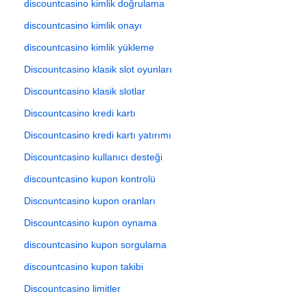
discountcasino kimlik doğrulama
discountcasino kimlik onayı
discountcasino kimlik yükleme
Discountcasino klasik slot oyunları
Discountcasino klasik slotlar
Discountcasino kredi kartı
Discountcasino kredi kartı yatırımı
Discountcasino kullanıcı desteği
discountcasino kupon kontrolü
Discountcasino kupon oranları
Discountcasino kupon oynama
discountcasino kupon sorgulama
discountcasino kupon takibi
Discountcasino limitler