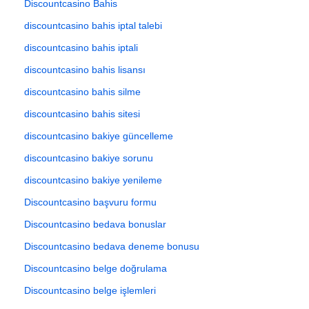
Discountcasino Bahis
discountcasino bahis iptal talebi
discountcasino bahis iptali
discountcasino bahis lisansı
discountcasino bahis silme
discountcasino bahis sitesi
discountcasino bakiye güncelleme
discountcasino bakiye sorunu
discountcasino bakiye yenileme
Discountcasino başvuru formu
Discountcasino bedava bonuslar
Discountcasino bedava deneme bonusu
Discountcasino belge doğrulama
Discountcasino belge işlemleri