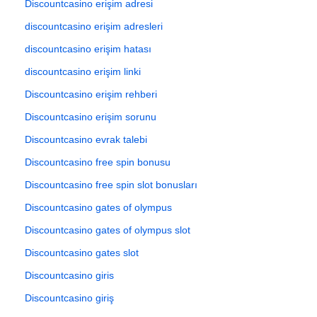
Discountcasino erişim adresi
discountcasino erişim adresleri
discountcasino erişim hatası
discountcasino erişim linki
Discountcasino erişim rehberi
Discountcasino erişim sorunu
Discountcasino evrak talebi
Discountcasino free spin bonusu
Discountcasino free spin slot bonusları
Discountcasino gates of olympus
Discountcasino gates of olympus slot
Discountcasino gates slot
Discountcasino giris
Discountcasino giriş