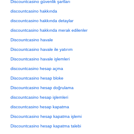
Discountcasino güvenlik şartları
discountcasino hakkında
discountcasino hakkında detaylar
discountcasino hakkında merak edilenler
Discountcasino havale
Discountcasino havale ile yatırım
Discountcasino havale işlemleri
discountcasino hesap açma
Discountcasino hesap bloke
Discountcasino hesap doğrulama
discountcasino hesap işlemleri
discountcasino hesap kapatma
Discountcasino hesap kapatma işlemi
Discountcasino hesap kapatma talebi