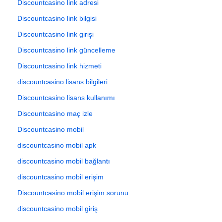
Discountcasino link adresi
Discountcasino link bilgisi
Discountcasino link girişi
Discountcasino link güncelleme
Discountcasino link hizmeti
discountcasino lisans bilgileri
Discountcasino lisans kullanımı
Discountcasino maç izle
Discountcasino mobil
discountcasino mobil apk
discountcasino mobil bağlantı
discountcasino mobil erişim
Discountcasino mobil erişim sorunu
discountcasino mobil giriş