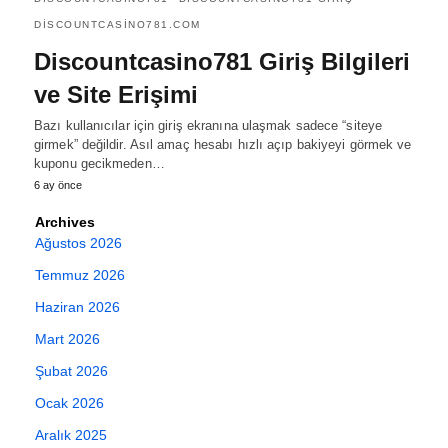
DISCOUNTCASINO781.COM
Discountcasino781 Giriş Bilgileri
ve Site Erişimi
Bazı kullanıcılar için giriş ekranına ulaşmak sadece “siteye
girmek” değildir. Asıl amaç hesabı hızlı açıp bakiyeyi görmek ve
kuponu gecikmeden…
6 ay önce
Archives
Ağustos 2026
Temmuz 2026
Haziran 2026
Mart 2026
Şubat 2026
Ocak 2026
Aralık 2025