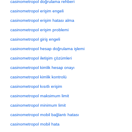
casinometropol doğrulama rehberi
casinometropol erişim engeli
casinometropol erişim hatası alma
casinometropol erişim problemi
casinometropol giriş engeli
casinometropol hesap doğrulama işlemi
casinometropol iletişim çözümleri
casinometropol kimlik hesap onayı
casinometropol kimlik kontrolü
casinometropol kısıtlı erişim
casinometropol maksimum limit
casinometropol minimum limit
casinometropol mobil bağlantı hatası
casinometropol mobil hata