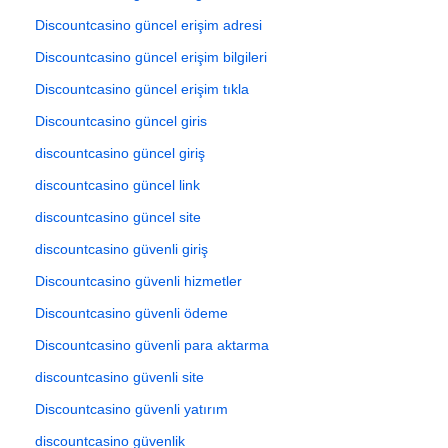
Discountcasino güncel erişim adresi
Discountcasino güncel erişim bilgileri
Discountcasino güncel erişim tıkla
Discountcasino güncel giris
discountcasino güncel giriş
discountcasino güncel link
discountcasino güncel site
discountcasino güvenli giriş
Discountcasino güvenli hizmetler
Discountcasino güvenli ödeme
Discountcasino güvenli para aktarma
discountcasino güvenli site
Discountcasino güvenli yatırım
discountcasino güvenlik