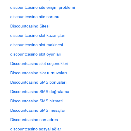
discountcasino site erişim problemi
discountcasino site sorunu
Discountcasino Sitesi
discountcasino slot kazançları
discountcasino slot makinesi
discountcasino slot oyunları
Discountcasino slot seçenekleri
Discountcasino slot turnuvaları
Discountcasino SMS bonusları
Discountcasino SMS doğrulama
Discountcasino SMS hizmeti
Discountcasino SMS mesajlar
Discountcasino son adres
discountcasino sosyal ağlar