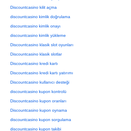
Discountcasino kilit açma
discountcasino kimlik doğrulama
discountcasino kimlik onayı
discountcasino kimlik yükleme
Discountcasino klasik slot oyunları
Discountcasino klasik slotlar
Discountcasino kredi kartı
Discountcasino kredi kartı yatırımı
Discountcasino kullanıcı desteği
discountcasino kupon kontrolü
Discountcasino kupon oranları
Discountcasino kupon oynama
discountcasino kupon sorgulama
discountcasino kupon takibi