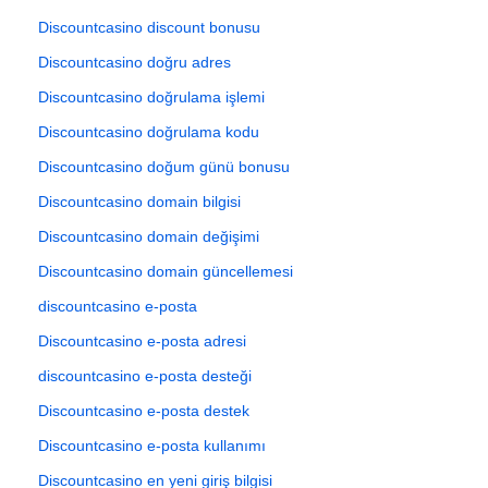
Discountcasino discount bonusu
Discountcasino doğru adres
Discountcasino doğrulama işlemi
Discountcasino doğrulama kodu
Discountcasino doğum günü bonusu
Discountcasino domain bilgisi
Discountcasino domain değişimi
Discountcasino domain güncellemesi
discountcasino e-posta
Discountcasino e-posta adresi
discountcasino e-posta desteği
Discountcasino e-posta destek
Discountcasino e-posta kullanımı
Discountcasino en yeni giriş bilgisi