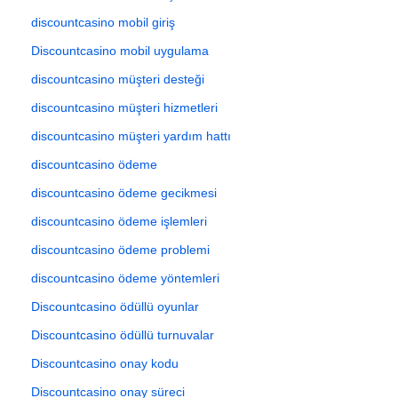
discountcasino mobil giriş
Discountcasino mobil uygulama
discountcasino müşteri desteği
discountcasino müşteri hizmetleri
discountcasino müşteri yardım hattı
discountcasino ödeme
discountcasino ödeme gecikmesi
discountcasino ödeme işlemleri
discountcasino ödeme problemi
discountcasino ödeme yöntemleri
Discountcasino ödüllü oyunlar
Discountcasino ödüllü turnuvalar
Discountcasino onay kodu
Discountcasino onay süreci