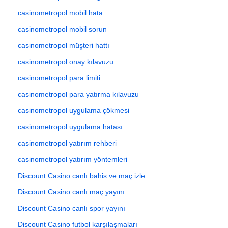
casinometropol mobil hata
casinometropol mobil sorun
casinometropol müşteri hattı
casinometropol onay kılavuzu
casinometropol para limiti
casinometropol para yatırma kılavuzu
casinometropol uygulama çökmesi
casinometropol uygulama hatası
casinometropol yatırım rehberi
casinometropol yatırım yöntemleri
Discount Casino canlı bahis ve maç izle
Discount Casino canlı maç yayını
Discount Casino canlı spor yayını
Discount Casino futbol karşılaşmaları