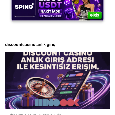
discountcasino anlık giriş
DISCOUNTCASINO ADRES BILGISI