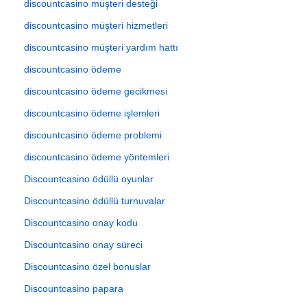
discountcasino müşteri desteği
discountcasino müşteri hizmetleri
discountcasino müşteri yardım hattı
discountcasino ödeme
discountcasino ödeme gecikmesi
discountcasino ödeme işlemleri
discountcasino ödeme problemi
discountcasino ödeme yöntemleri
Discountcasino ödüllü oyunlar
Discountcasino ödüllü turnuvalar
Discountcasino onay kodu
Discountcasino onay süreci
Discountcasino özel bonuslar
Discountcasino papara