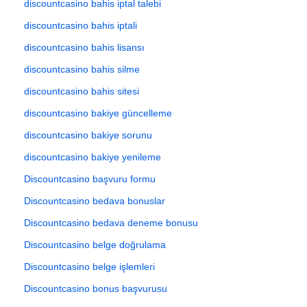
discountcasino bahis iptal talebi
discountcasino bahis iptali
discountcasino bahis lisansı
discountcasino bahis silme
discountcasino bahis sitesi
discountcasino bakiye güncelleme
discountcasino bakiye sorunu
discountcasino bakiye yenileme
Discountcasino başvuru formu
Discountcasino bedava bonuslar
Discountcasino bedava deneme bonusu
Discountcasino belge doğrulama
Discountcasino belge işlemleri
Discountcasino bonus başvurusu