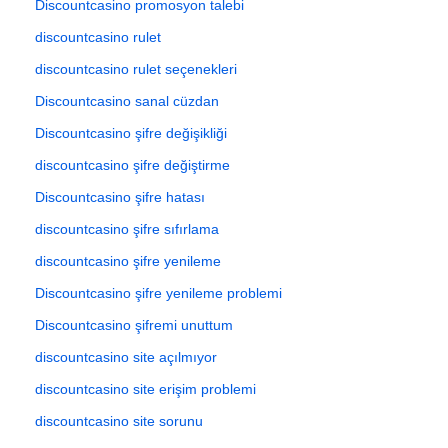
Discountcasino promosyon talebi
discountcasino rulet
discountcasino rulet seçenekleri
Discountcasino sanal cüzdan
Discountcasino şifre değişikliği
discountcasino şifre değiştirme
Discountcasino şifre hatası
discountcasino şifre sıfırlama
discountcasino şifre yenileme
Discountcasino şifre yenileme problemi
Discountcasino şifremi unuttum
discountcasino site açılmıyor
discountcasino site erişim problemi
discountcasino site sorunu