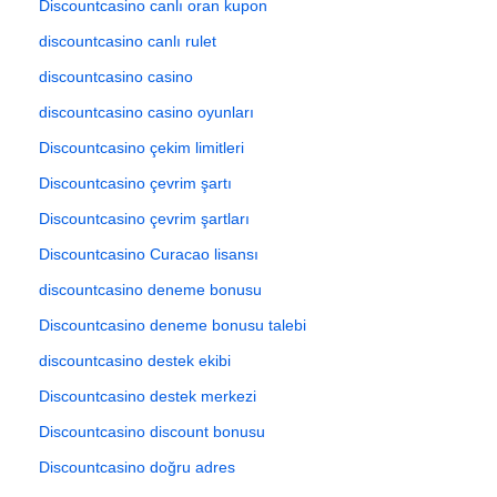
Discountcasino canlı oran kupon
discountcasino canlı rulet
discountcasino casino
discountcasino casino oyunları
Discountcasino çekim limitleri
Discountcasino çevrim şartı
Discountcasino çevrim şartları
Discountcasino Curacao lisansı
discountcasino deneme bonusu
Discountcasino deneme bonusu talebi
discountcasino destek ekibi
Discountcasino destek merkezi
Discountcasino discount bonusu
Discountcasino doğru adres