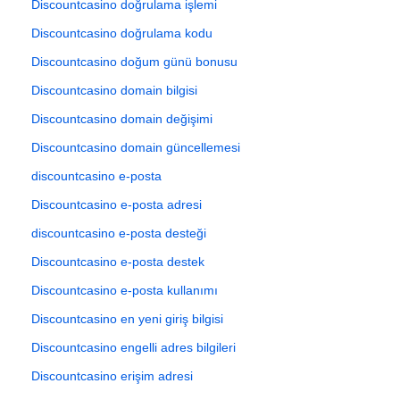
Discountcasino doğrulama işlemi
Discountcasino doğrulama kodu
Discountcasino doğum günü bonusu
Discountcasino domain bilgisi
Discountcasino domain değişimi
Discountcasino domain güncellemesi
discountcasino e-posta
Discountcasino e-posta adresi
discountcasino e-posta desteği
Discountcasino e-posta destek
Discountcasino e-posta kullanımı
Discountcasino en yeni giriş bilgisi
Discountcasino engelli adres bilgileri
Discountcasino erişim adresi