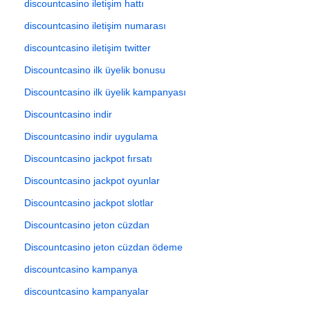
discountcasino iletişim hattı
discountcasino iletişim numarası
discountcasino iletişim twitter
Discountcasino ilk üyelik bonusu
Discountcasino ilk üyelik kampanyası
Discountcasino indir
Discountcasino indir uygulama
Discountcasino jackpot fırsatı
Discountcasino jackpot oyunlar
Discountcasino jackpot slotlar
Discountcasino jeton cüzdan
Discountcasino jeton cüzdan ödeme
discountcasino kampanya
discountcasino kampanyalar