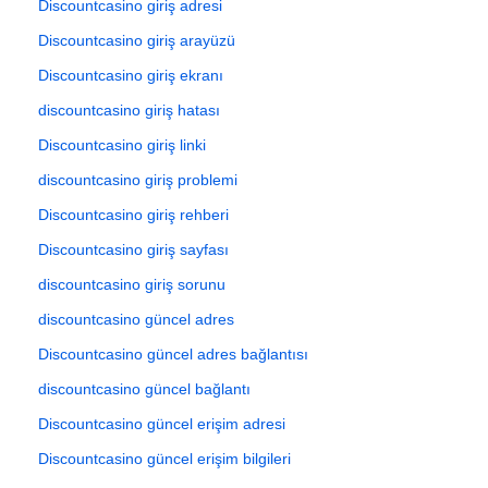
Discountcasino giriş adresi
Discountcasino giriş arayüzü
Discountcasino giriş ekranı
discountcasino giriş hatası
Discountcasino giriş linki
discountcasino giriş problemi
Discountcasino giriş rehberi
Discountcasino giriş sayfası
discountcasino giriş sorunu
discountcasino güncel adres
Discountcasino güncel adres bağlantısı
discountcasino güncel bağlantı
Discountcasino güncel erişim adresi
Discountcasino güncel erişim bilgileri