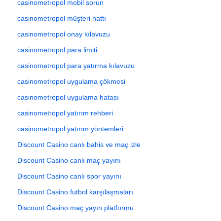
casinometropol mobil sorun
casinometropol müşteri hattı
casinometropol onay kılavuzu
casinometropol para limiti
casinometropol para yatırma kılavuzu
casinometropol uygulama çökmesi
casinometropol uygulama hatası
casinometropol yatırım rehberi
casinometropol yatırım yöntemleri
Discount Casino canlı bahis ve maç izle
Discount Casino canlı maç yayını
Discount Casino canlı spor yayını
Discount Casino futbol karşılaşmaları
Discount Casino maç yayın platformu