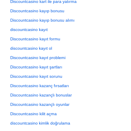
Discountcasino kart ile para yatırma
Discountcasino kayıp bonusu
Discountcasino kayıp bonusu alımı
discountcasino kayıt
Discountcasino kayıt formu
discountcasino kayıt ol
Discountcasino kayıt problemi
Discountcasino kayıt şartları
Discountcasino kayıt sorunu
Discountcasino kazanç fırsatları
Discountcasino kazançlı bonuslar
Discountcasino kazançlı oyunlar
Discountcasino kilit açma
discountcasino kimlik doğrulama