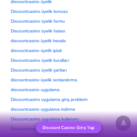
discountcasino üyelik
Discountcasino üyelik bonusu
Discountcasino üyelik formu
Discountcasino üyelik hatası
discountcasino üyelik hesabı
discountcasino üyelik iptali
Discountcasino üyelik kuralları
Discountcasino üyelik şartları
discountcasino üyelik sonlandırma
discountcasino uygulama
Discountcasino uygulama giriş problemi
discountcasino uygulama indirme
Discountcasino uygulama kullanımı
Discount Casino Giriş Yap
Discountcasino uygulama yükleme