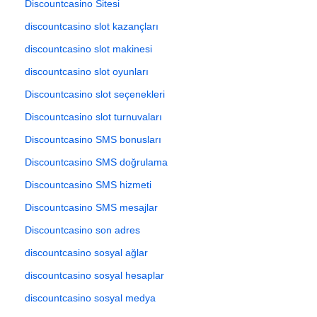
Discountcasino Sitesi
discountcasino slot kazançları
discountcasino slot makinesi
discountcasino slot oyunları
Discountcasino slot seçenekleri
Discountcasino slot turnuvaları
Discountcasino SMS bonusları
Discountcasino SMS doğrulama
Discountcasino SMS hizmeti
Discountcasino SMS mesajlar
Discountcasino son adres
discountcasino sosyal ağlar
discountcasino sosyal hesaplar
discountcasino sosyal medya