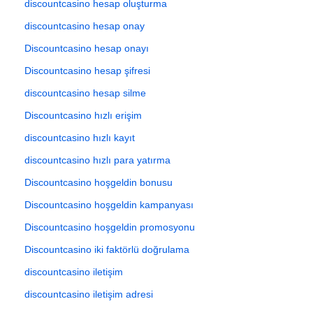
discountcasino hesap oluşturma
discountcasino hesap onay
Discountcasino hesap onayı
Discountcasino hesap şifresi
discountcasino hesap silme
Discountcasino hızlı erişim
discountcasino hızlı kayıt
discountcasino hızlı para yatırma
Discountcasino hoşgeldin bonusu
Discountcasino hoşgeldin kampanyası
Discountcasino hoşgeldin promosyonu
Discountcasino iki faktörlü doğrulama
discountcasino iletişim
discountcasino iletişim adresi