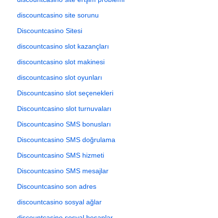
discountcasino site sorunu
Discountcasino Sitesi
discountcasino slot kazançları
discountcasino slot makinesi
discountcasino slot oyunları
Discountcasino slot seçenekleri
Discountcasino slot turnuvaları
Discountcasino SMS bonusları
Discountcasino SMS doğrulama
Discountcasino SMS hizmeti
Discountcasino SMS mesajlar
Discountcasino son adres
discountcasino sosyal ağlar
discountcasino sosyal hesaplar