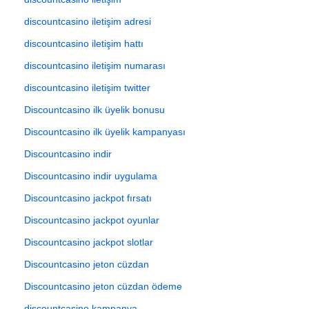
discountcasino iletişim adresi
discountcasino iletişim hattı
discountcasino iletişim numarası
discountcasino iletişim twitter
Discountcasino ilk üyelik bonusu
Discountcasino ilk üyelik kampanyası
Discountcasino indir
Discountcasino indir uygulama
Discountcasino jackpot fırsatı
Discountcasino jackpot oyunlar
Discountcasino jackpot slotlar
Discountcasino jeton cüzdan
Discountcasino jeton cüzdan ödeme
discountcasino kampanya