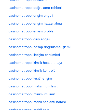
casinometropol doğrulama rehberi
casinometropol erişim engeli
casinometropol erişim hatası alma
casinometropol erişim problemi
casinometropol giriş engeli
casinometropol hesap doğrulama işlemi
casinometropol iletişim çözümleri
casinometropol kimlik hesap onayı
casinometropol kimlik kontrolü
casinometropol kısıtlı erişim
casinometropol maksimum limit
casinometropol minimum limit
casinometropol mobil bağlantı hatası
casinometropol mobil hata