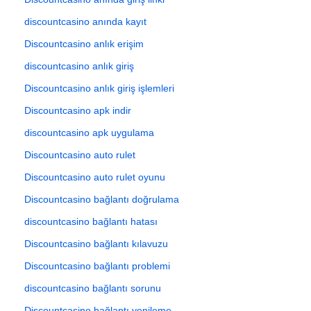
discountcasino anında kayıt
Discountcasino anlık erişim
discountcasino anlık giriş
Discountcasino anlık giriş işlemleri
Discountcasino apk indir
discountcasino apk uygulama
Discountcasino auto rulet
Discountcasino auto rulet oyunu
Discountcasino bağlantı doğrulama
discountcasino bağlantı hatası
Discountcasino bağlantı kılavuzu
Discountcasino bağlantı problemi
discountcasino bağlantı sorunu
Discountcasino bağlantı yenileme