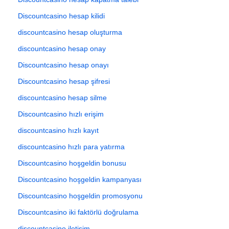
Discountcasino hesap kilidi
discountcasino hesap oluşturma
discountcasino hesap onay
Discountcasino hesap onayı
Discountcasino hesap şifresi
discountcasino hesap silme
Discountcasino hızlı erişim
discountcasino hızlı kayıt
discountcasino hızlı para yatırma
Discountcasino hoşgeldin bonusu
Discountcasino hoşgeldin kampanyası
Discountcasino hoşgeldin promosyonu
Discountcasino iki faktörlü doğrulama
discountcasino iletişim