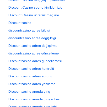
Discount Casino spor etkinlikleri izle
Discount Casino ücretsiz maç izle
Discountcasino
discountcasino adres bilgisi
discountcasino adres değişikliği
Discountcasino adres değiştirme
discountcasino adres güncelleme
Discountcasino adres güncellemesi
Discountcasino adres kontrolü
Discountcasino adres sorunu
Discountcasino adres yenileme
Discountcasino anında giriş
Discountcasino anında giriş adresi
Discountcasino anında giriş linki