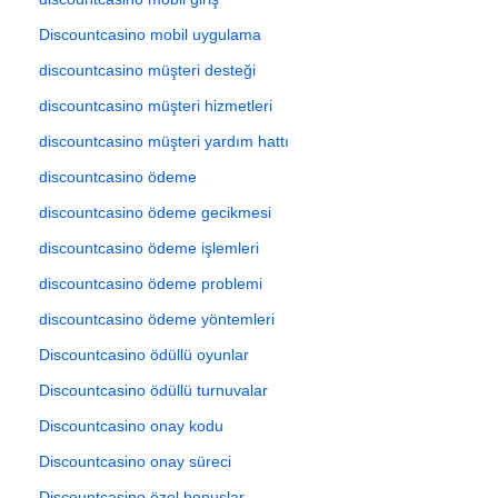
Discountcasino mobil uygulama
discountcasino müşteri desteği
discountcasino müşteri hizmetleri
discountcasino müşteri yardım hattı
discountcasino ödeme
discountcasino ödeme gecikmesi
discountcasino ödeme işlemleri
discountcasino ödeme problemi
discountcasino ödeme yöntemleri
Discountcasino ödüllü oyunlar
Discountcasino ödüllü turnuvalar
Discountcasino onay kodu
Discountcasino onay süreci
Discountcasino özel bonuslar