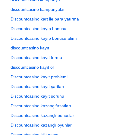
discountcasino kampanyalar
Discountcasino kart ile para yatırma
Discountcasino kayıp bonusu
Discountcasino kayıp bonusu alımı
discountcasino kayıt
Discountcasino kayıt formu
discountcasino kayıt ol
Discountcasino kayıt problemi
Discountcasino kayıt şartları
Discountcasino kayıt sorunu
Discountcasino kazanç fırsatları
Discountcasino kazançlı bonuslar
Discountcasino kazançlı oyunlar
Discountcasino kilit açma