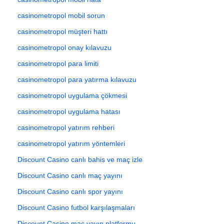
casinometropol mobil sorun
casinometropol müşteri hattı
casinometropol onay kılavuzu
casinometropol para limiti
casinometropol para yatırma kılavuzu
casinometropol uygulama çökmesi
casinometropol uygulama hatası
casinometropol yatırım rehberi
casinometropol yatırım yöntemleri
Discount Casino canlı bahis ve maç izle
Discount Casino canlı maç yayını
Discount Casino canlı spor yayını
Discount Casino futbol karşılaşmaları
Discount Casino maç yayın platformu