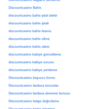
Discountcasino Bahis
discountcasino bahis iptal talebi
discountcasino bahis iptali
discountcasino bahis lisansı
discountcasino bahis silme
discountcasino bahis sitesi
discountcasino bakiye güncelleme
discountcasino bakiye sorunu
discountcasino bakiye yenileme
Discountcasino başvuru formu
Discountcasino bedava bonuslar
Discountcasino bedava deneme bonusu
Discountcasino belge doğrulama
Discountcasino belge işlemleri