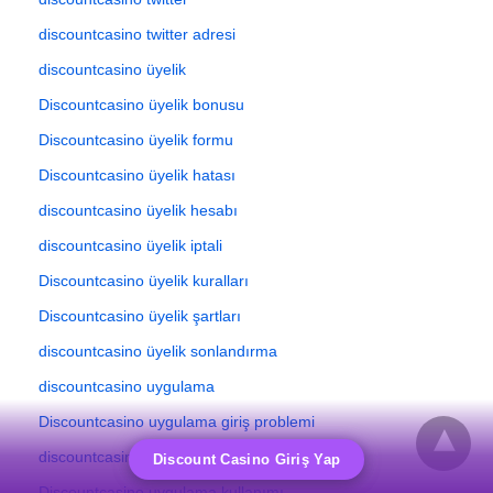
discountcasino twitter adresi
discountcasino üyelik
Discountcasino üyelik bonusu
Discountcasino üyelik formu
Discountcasino üyelik hatası
discountcasino üyelik hesabı
discountcasino üyelik iptali
Discountcasino üyelik kuralları
Discountcasino üyelik şartları
discountcasino üyelik sonlandırma
discountcasino uygulama
Discountcasino uygulama giriş problemi
discountcasino uygulama indirme
Discount Casino Giriş Yap
Discountcasino uygulama kullanımı