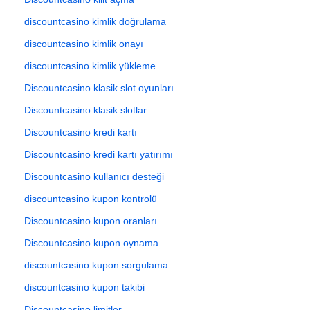
discountcasino kimlik doğrulama
discountcasino kimlik onayı
discountcasino kimlik yükleme
Discountcasino klasik slot oyunları
Discountcasino klasik slotlar
Discountcasino kredi kartı
Discountcasino kredi kartı yatırımı
Discountcasino kullanıcı desteği
discountcasino kupon kontrolü
Discountcasino kupon oranları
Discountcasino kupon oynama
discountcasino kupon sorgulama
discountcasino kupon takibi
Discountcasino limitler