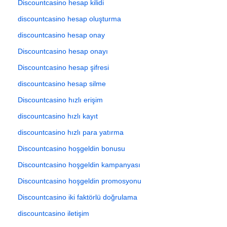
Discountcasino hesap kilidi
discountcasino hesap oluşturma
discountcasino hesap onay
Discountcasino hesap onayı
Discountcasino hesap şifresi
discountcasino hesap silme
Discountcasino hızlı erişim
discountcasino hızlı kayıt
discountcasino hızlı para yatırma
Discountcasino hoşgeldin bonusu
Discountcasino hoşgeldin kampanyası
Discountcasino hoşgeldin promosyonu
Discountcasino iki faktörlü doğrulama
discountcasino iletişim