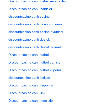
Discountcasino canlı bahis seçenekleri
Discountcasino canlı bahisler
discountcasino canlı casino
discountcasino canlı casino bölümü
discountcasino canlı casino oyunları
discountcasino canlı destek
discountcasino canlı destek hizmeti
Discountcasino canlı futbol
Discountcasino canlı futbol bahisleri
Discountcasino canlı futbol kuponu
discountcasino canlı iletişim
Discountcasino canlı kuponlar
Discountcasino canlı link
Discountcasino canlı maç izle