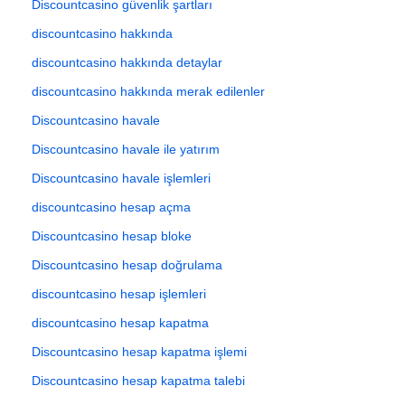
Discountcasino güvenlik şartları
discountcasino hakkında
discountcasino hakkında detaylar
discountcasino hakkında merak edilenler
Discountcasino havale
Discountcasino havale ile yatırım
Discountcasino havale işlemleri
discountcasino hesap açma
Discountcasino hesap bloke
Discountcasino hesap doğrulama
discountcasino hesap işlemleri
discountcasino hesap kapatma
Discountcasino hesap kapatma işlemi
Discountcasino hesap kapatma talebi