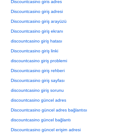
Discountcasino giris adres
Discountcasino giriş adresi
Discountcasino giriş arayüzü
Discountcasino giriş ekranı
discountcasino giriş hatası
Discountcasino giriş linki
discountcasino giriş problemi
Discountcasino giriş rehberi
Discountcasino giriş sayfası
discountcasino giriş sorunu
discountcasino güncel adres
Discountcasino güncel adres bağlantısı
discountcasino güncel bağlantı
Discountcasino güncel erişim adresi