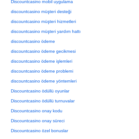
Discountcasino mobil uygulama
discountcasino müşteri desteği
discountcasino müşteri hizmetleri
discountcasino müşteri yardım hattı
discountcasino ödeme
discountcasino ödeme gecikmesi
discountcasino ödeme işlemleri
discountcasino ödeme problemi
discountcasino ödeme yöntemleri
Discountcasino ödüllü oyunlar
Discountcasino ödüllü turnuvalar
Discountcasino onay kodu
Discountcasino onay süreci
Discountcasino özel bonuslar