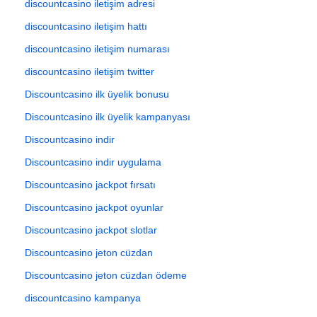
discountcasino iletişim adresi
discountcasino iletişim hattı
discountcasino iletişim numarası
discountcasino iletişim twitter
Discountcasino ilk üyelik bonusu
Discountcasino ilk üyelik kampanyası
Discountcasino indir
Discountcasino indir uygulama
Discountcasino jackpot fırsatı
Discountcasino jackpot oyunlar
Discountcasino jackpot slotlar
Discountcasino jeton cüzdan
Discountcasino jeton cüzdan ödeme
discountcasino kampanya