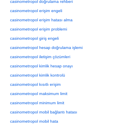
casinometropol doğrulama rehberi
casinometropol erişim engeli
casinometropol erişim hatası alma
casinometropol erişim problemi
casinometropol giriş engeli
casinometropol hesap doğrulama işlemi
casinometropol iletişim çözümleri
casinometropol kimlik hesap onayı
casinometropol kimlik kontrolü
casinometropol kısıtlı erişim
casinometropol maksimum limit
casinometropol minimum limit
casinometropol mobil bağlantı hatası
casinometropol mobil hata