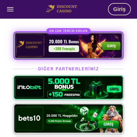
Giriş
EN ÇOK TERCİH EDİLEN
DİĞER PARTNERLERİMİZ