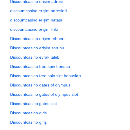
Discountcasino erişim adresi
discountcasino erişim adresleri
discountcasino erişim hatası
discountcasino erişim linki
Discountcasino erişim rehberi
Discountcasino erişim sorunu
Discountcasino evrak talebi
Discountcasino free spin bonusu
Discountcasino free spin slot bonusları
Discountcasino gates of olympus
Discountcasino gates of olympus slot
Discountcasino gates slot
Discountcasino giris
Discountcasino giriş