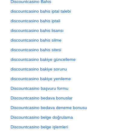
Discountcasino Bahis
discountcasino bahis iptal talebi
discountcasino bahis iptali
discountcasino bahis lisansı
discountcasino bahis silme
discountcasino bahis sitesi
discountcasino bakiye güncelleme
discountcasino bakiye sorunu
discountcasino bakiye yenileme
Discountcasino başvuru formu
Discountcasino bedava bonuslar
Discountcasino bedava deneme bonusu
Discountcasino belge doğrulama
Discountcasino belge işlemleri