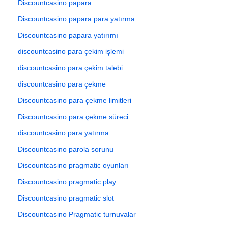
Discountcasino papara
Discountcasino papara para yatırma
Discountcasino papara yatırımı
discountcasino para çekim işlemi
discountcasino para çekim talebi
discountcasino para çekme
Discountcasino para çekme limitleri
Discountcasino para çekme süreci
discountcasino para yatırma
Discountcasino parola sorunu
Discountcasino pragmatic oyunları
Discountcasino pragmatic play
Discountcasino pragmatic slot
Discountcasino Pragmatic turnuvalar