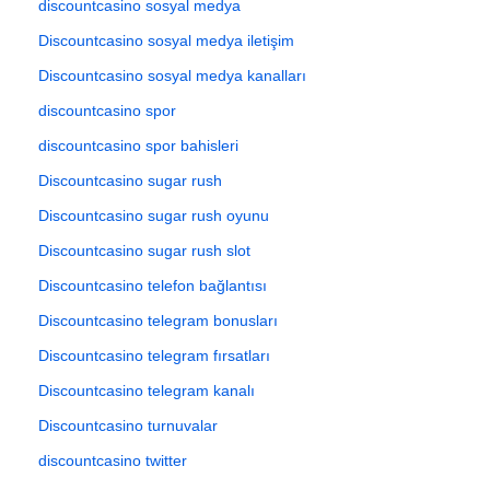
discountcasino sosyal medya
Discountcasino sosyal medya iletişim
Discountcasino sosyal medya kanalları
discountcasino spor
discountcasino spor bahisleri
Discountcasino sugar rush
Discountcasino sugar rush oyunu
Discountcasino sugar rush slot
Discountcasino telefon bağlantısı
Discountcasino telegram bonusları
Discountcasino telegram fırsatları
Discountcasino telegram kanalı
Discountcasino turnuvalar
discountcasino twitter