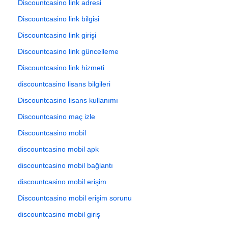
Discountcasino link adresi
Discountcasino link bilgisi
Discountcasino link girişi
Discountcasino link güncelleme
Discountcasino link hizmeti
discountcasino lisans bilgileri
Discountcasino lisans kullanımı
Discountcasino maç izle
Discountcasino mobil
discountcasino mobil apk
discountcasino mobil bağlantı
discountcasino mobil erişim
Discountcasino mobil erişim sorunu
discountcasino mobil giriş