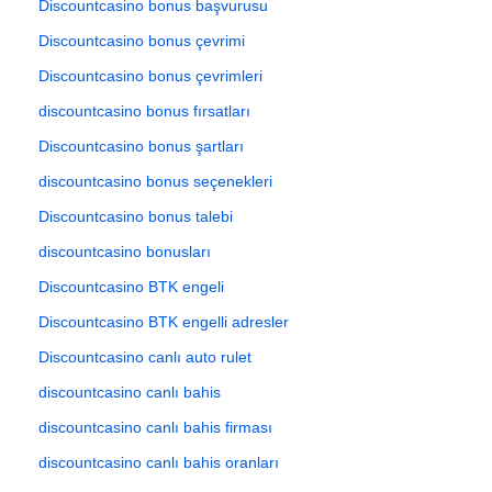
Discountcasino bonus başvurusu
Discountcasino bonus çevrimi
Discountcasino bonus çevrimleri
discountcasino bonus fırsatları
Discountcasino bonus şartları
discountcasino bonus seçenekleri
Discountcasino bonus talebi
discountcasino bonusları
Discountcasino BTK engeli
Discountcasino BTK engelli adresler
Discountcasino canlı auto rulet
discountcasino canlı bahis
discountcasino canlı bahis firması
discountcasino canlı bahis oranları