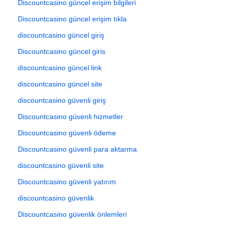
Discountcasino güncel erişim bilgileri
Discountcasino güncel erişim tıkla
discountcasino güncel giriş
Discountcasino güncel giris
discountcasino güncel link
discountcasino güncel site
discountcasino güvenli giriş
Discountcasino güvenli hizmetler
Discountcasino güvenli ödeme
Discountcasino güvenli para aktarma
discountcasino güvenli site
Discountcasino güvenli yatırım
discountcasino güvenlik
Discountcasino güvenlik önlemleri