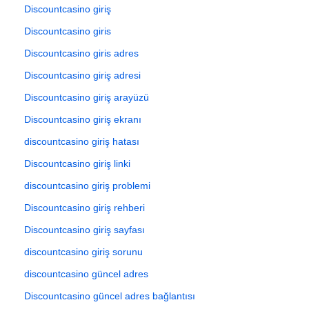
Discountcasino giriş
Discountcasino giris
Discountcasino giris adres
Discountcasino giriş adresi
Discountcasino giriş arayüzü
Discountcasino giriş ekranı
discountcasino giriş hatası
Discountcasino giriş linki
discountcasino giriş problemi
Discountcasino giriş rehberi
Discountcasino giriş sayfası
discountcasino giriş sorunu
discountcasino güncel adres
Discountcasino güncel adres bağlantısı