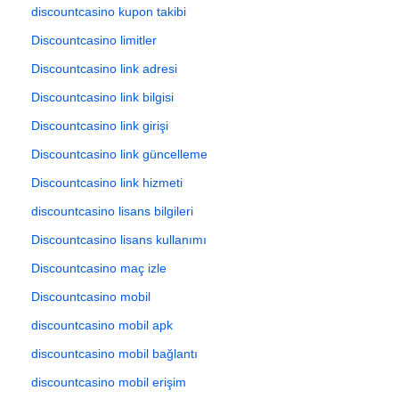
discountcasino kupon takibi
Discountcasino limitler
Discountcasino link adresi
Discountcasino link bilgisi
Discountcasino link girişi
Discountcasino link güncelleme
Discountcasino link hizmeti
discountcasino lisans bilgileri
Discountcasino lisans kullanımı
Discountcasino maç izle
Discountcasino mobil
discountcasino mobil apk
discountcasino mobil bağlantı
discountcasino mobil erişim