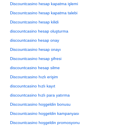
Discountcasino hesap kapatma işlemi
Discountcasino hesap kapatma talebi
Discountcasino hesap kilidi
discountcasino hesap oluşturma
discountcasino hesap onay
Discountcasino hesap onayı
Discountcasino hesap şifresi
discountcasino hesap silme
Discountcasino hızlı erişim
discountcasino hızlı kayıt
discountcasino hızlı para yatırma
Discountcasino hoşgeldin bonusu
Discountcasino hoşgeldin kampanyası
Discountcasino hoşgeldin promosyonu