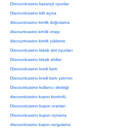
Discountcasino kazançlı oyunlar
Discountcasino kilit açma
discountcasino kimlik doğrulama
discountcasino kimlik onayı
discountcasino kimlik yükleme
Discountcasino klasik slot oyunları
Discountcasino klasik slotlar
Discountcasino kredi kartı
Discountcasino kredi kartı yatırımı
Discountcasino kullanıcı desteği
discountcasino kupon kontrolü
Discountcasino kupon oranları
Discountcasino kupon oynama
discountcasino kupon sorgulama