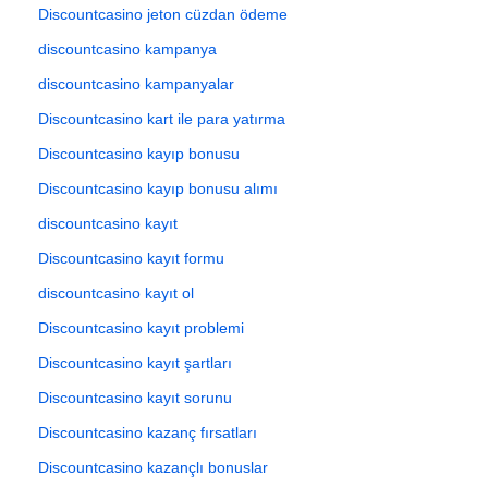
Discountcasino jeton cüzdan ödeme
discountcasino kampanya
discountcasino kampanyalar
Discountcasino kart ile para yatırma
Discountcasino kayıp bonusu
Discountcasino kayıp bonusu alımı
discountcasino kayıt
Discountcasino kayıt formu
discountcasino kayıt ol
Discountcasino kayıt problemi
Discountcasino kayıt şartları
Discountcasino kayıt sorunu
Discountcasino kazanç fırsatları
Discountcasino kazançlı bonuslar