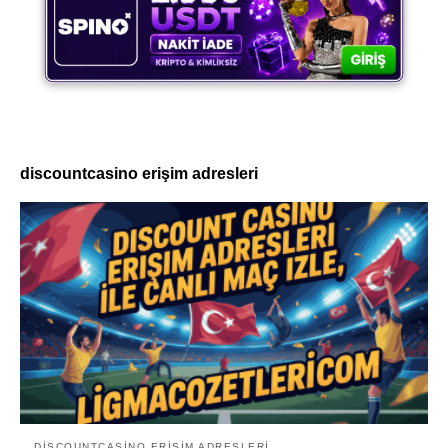
discountcasino erişim adresleri
DISCOUNTCASINO ERIŞIM ADRESLERI