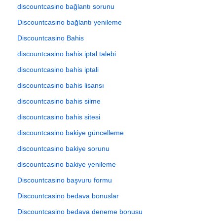
discountcasino bağlantı sorunu
Discountcasino bağlantı yenileme
Discountcasino Bahis
discountcasino bahis iptal talebi
discountcasino bahis iptali
discountcasino bahis lisansı
discountcasino bahis silme
discountcasino bahis sitesi
discountcasino bakiye güncelleme
discountcasino bakiye sorunu
discountcasino bakiye yenileme
Discountcasino başvuru formu
Discountcasino bedava bonuslar
Discountcasino bedava deneme bonusu