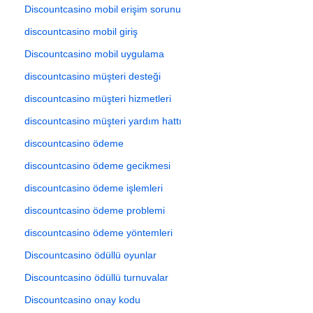
Discountcasino mobil erişim sorunu
discountcasino mobil giriş
Discountcasino mobil uygulama
discountcasino müşteri desteği
discountcasino müşteri hizmetleri
discountcasino müşteri yardım hattı
discountcasino ödeme
discountcasino ödeme gecikmesi
discountcasino ödeme işlemleri
discountcasino ödeme problemi
discountcasino ödeme yöntemleri
Discountcasino ödüllü oyunlar
Discountcasino ödüllü turnuvalar
Discountcasino onay kodu