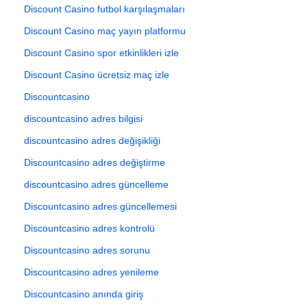
Discount Casino futbol karşılaşmaları
Discount Casino maç yayın platformu
Discount Casino spor etkinlikleri izle
Discount Casino ücretsiz maç izle
Discountcasino
discountcasino adres bilgisi
discountcasino adres değişikliği
Discountcasino adres değiştirme
discountcasino adres güncelleme
Discountcasino adres güncellemesi
Discountcasino adres kontrolü
Discountcasino adres sorunu
Discountcasino adres yenileme
Discountcasino anında giriş