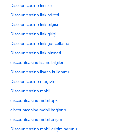
Discountcasino limitler
Discountcasino link adresi
Discountcasino link bilgisi
Discountcasino link girişi
Discountcasino link güncelleme
Discountcasino link hizmeti
discountcasino lisans bilgileri
Discountcasino lisans kullanımı
Discountcasino maç izle
Discountcasino mobil
discountcasino mobil apk
discountcasino mobil bağlantı
discountcasino mobil erişim
Discountcasino mobil erişim sorunu