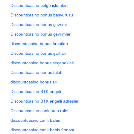
Discountcasino belge işlemleri
Discountcasino bonus başvurusu
Discountcasino bonus çevrimi
Discountcasino bonus çevrimleri
discountcasino bonus fırsatları
Discountcasino bonus şartları
discountcasino bonus seçenekleri
Discountcasino bonus talebi
discountcasino bonusları
Discountcasino BTK engeli
Discountcasino BTK engelli adresler
Discountcasino canlı auto rulet
discountcasino canlı bahis
discountcasino canlı bahis firması