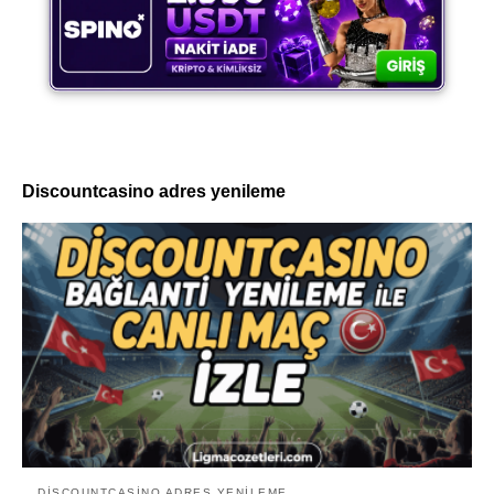
Discountcasino adres yenileme
DISCOUNTCASINO ADRES YENILEME