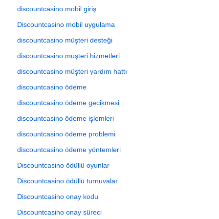
discountcasino mobil giriş
Discountcasino mobil uygulama
discountcasino müşteri desteği
discountcasino müşteri hizmetleri
discountcasino müşteri yardım hattı
discountcasino ödeme
discountcasino ödeme gecikmesi
discountcasino ödeme işlemleri
discountcasino ödeme problemi
discountcasino ödeme yöntemleri
Discountcasino ödüllü oyunlar
Discountcasino ödüllü turnuvalar
Discountcasino onay kodu
Discountcasino onay süreci