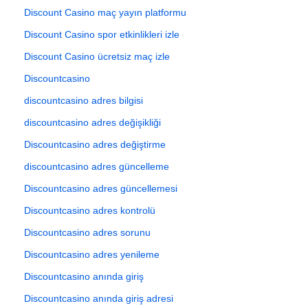
Discount Casino maç yayın platformu
Discount Casino spor etkinlikleri izle
Discount Casino ücretsiz maç izle
Discountcasino
discountcasino adres bilgisi
discountcasino adres değişikliği
Discountcasino adres değiştirme
discountcasino adres güncelleme
Discountcasino adres güncellemesi
Discountcasino adres kontrolü
Discountcasino adres sorunu
Discountcasino adres yenileme
Discountcasino anında giriş
Discountcasino anında giriş adresi