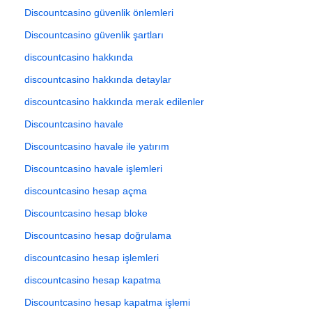
Discountcasino güvenlik önlemleri
Discountcasino güvenlik şartları
discountcasino hakkında
discountcasino hakkında detaylar
discountcasino hakkında merak edilenler
Discountcasino havale
Discountcasino havale ile yatırım
Discountcasino havale işlemleri
discountcasino hesap açma
Discountcasino hesap bloke
Discountcasino hesap doğrulama
discountcasino hesap işlemleri
discountcasino hesap kapatma
Discountcasino hesap kapatma işlemi