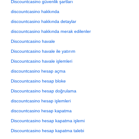
Discountcasino güvenlik şartları
discountcasino hakkında
discountcasino hakkında detaylar
discountcasino hakkında merak edilenler
Discountcasino havale
Discountcasino havale ile yatırım
Discountcasino havale işlemleri
discountcasino hesap açma
Discountcasino hesap bloke
Discountcasino hesap doğrulama
discountcasino hesap işlemleri
discountcasino hesap kapatma
Discountcasino hesap kapatma işlemi
Discountcasino hesap kapatma talebi