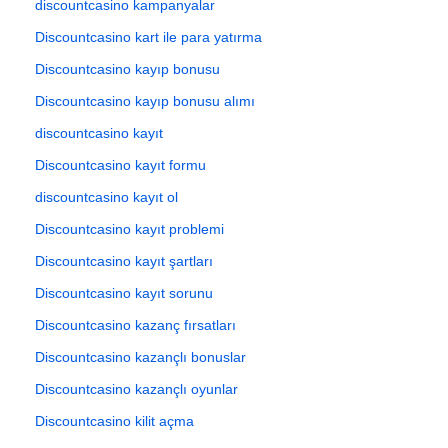
discountcasino kampanyalar
Discountcasino kart ile para yatırma
Discountcasino kayıp bonusu
Discountcasino kayıp bonusu alımı
discountcasino kayıt
Discountcasino kayıt formu
discountcasino kayıt ol
Discountcasino kayıt problemi
Discountcasino kayıt şartları
Discountcasino kayıt sorunu
Discountcasino kazanç fırsatları
Discountcasino kazançlı bonuslar
Discountcasino kazançlı oyunlar
Discountcasino kilit açma