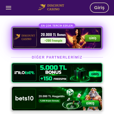
Giriş
EN ÇOK TERCİH EDİLEN
DİĞER PARTNERLERİMİZ