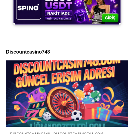
Discountcasino748
DISCOUNTCASINO748
DISCOUNTCASINO748.COM