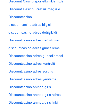
Discount Casino spor etkinlikleri izle
Discount Casino ücretsiz maç izle
Discountcasino
discountcasino adres bilgisi
discountcasino adres değişikliği
Discountcasino adres değiştirme
discountcasino adres güncelleme
Discountcasino adres güncellemesi
Discountcasino adres kontrolü
Discountcasino adres sorunu
Discountcasino adres yenileme
Discountcasino anında giriş
Discountcasino anında giriş adresi
Discountcasino anında giriş linki