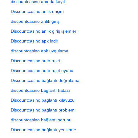
discountcasino anında kayıt
Discountcasino anlık erişim
discountcasino anlık giriş
Discountcasino anlık giriş işlemleri
Discountcasino apk indir
discountcasino apk uygulama
Discountcasino auto rulet
Discountcasino auto rulet oyunu
Discountcasino bağlantı doğrulama
discountcasino bağlantı hatası
Discountcasino bağlantı kılavuzu
Discountcasino bağlantı problemi
discountcasino bağlantı sorunu
Discountcasino bağlantı yenileme