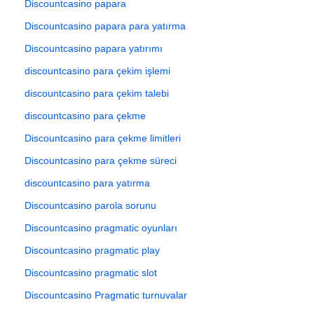
Discountcasino papara
Discountcasino papara para yatırma
Discountcasino papara yatırımı
discountcasino para çekim işlemi
discountcasino para çekim talebi
discountcasino para çekme
Discountcasino para çekme limitleri
Discountcasino para çekme süreci
discountcasino para yatırma
Discountcasino parola sorunu
Discountcasino pragmatic oyunları
Discountcasino pragmatic play
Discountcasino pragmatic slot
Discountcasino Pragmatic turnuvalar