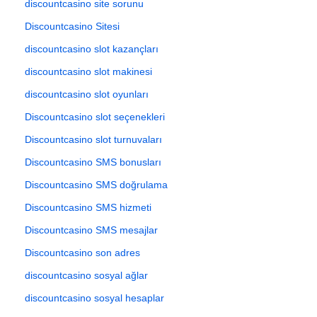
discountcasino site sorunu
Discountcasino Sitesi
discountcasino slot kazançları
discountcasino slot makinesi
discountcasino slot oyunları
Discountcasino slot seçenekleri
Discountcasino slot turnuvaları
Discountcasino SMS bonusları
Discountcasino SMS doğrulama
Discountcasino SMS hizmeti
Discountcasino SMS mesajlar
Discountcasino son adres
discountcasino sosyal ağlar
discountcasino sosyal hesaplar