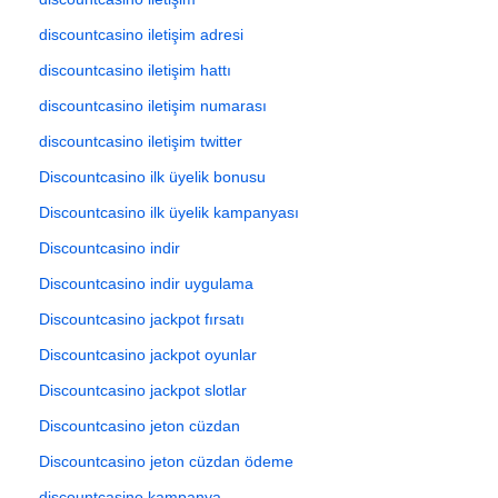
discountcasino iletişim adresi
discountcasino iletişim hattı
discountcasino iletişim numarası
discountcasino iletişim twitter
Discountcasino ilk üyelik bonusu
Discountcasino ilk üyelik kampanyası
Discountcasino indir
Discountcasino indir uygulama
Discountcasino jackpot fırsatı
Discountcasino jackpot oyunlar
Discountcasino jackpot slotlar
Discountcasino jeton cüzdan
Discountcasino jeton cüzdan ödeme
discountcasino kampanya