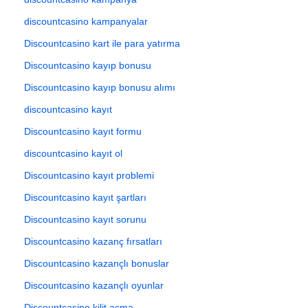
discountcasino kampanyalar
Discountcasino kart ile para yatırma
Discountcasino kayıp bonusu
Discountcasino kayıp bonusu alımı
discountcasino kayıt
Discountcasino kayıt formu
discountcasino kayıt ol
Discountcasino kayıt problemi
Discountcasino kayıt şartları
Discountcasino kayıt sorunu
Discountcasino kazanç fırsatları
Discountcasino kazançlı bonuslar
Discountcasino kazançlı oyunlar
Discountcasino kilit açma