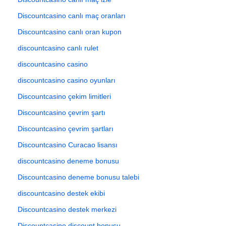
Discountcasino canlı maç oranları
Discountcasino canlı oran kupon
discountcasino canlı rulet
discountcasino casino
discountcasino casino oyunları
Discountcasino çekim limitleri
Discountcasino çevrim şartı
Discountcasino çevrim şartları
Discountcasino Curacao lisansı
discountcasino deneme bonusu
Discountcasino deneme bonusu talebi
discountcasino destek ekibi
Discountcasino destek merkezi
Discountcasino discount bonusu