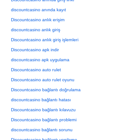
discountcasino anında kayıt
Discountcasino anlık erişim
discountcasino anlık giriş
Discountcasino anlık giriş işlemleri
Discountcasino apk indir
discountcasino apk uygulama
Discountcasino auto rulet
Discountcasino auto rulet oyunu
Discountcasino bağlantı doğrulama
discountcasino bağlantı hatası
Discountcasino bağlantı kılavuzu
Discountcasino bağlantı problemi
discountcasino bağlantı sorunu
Discountcasino bağlantı yenileme