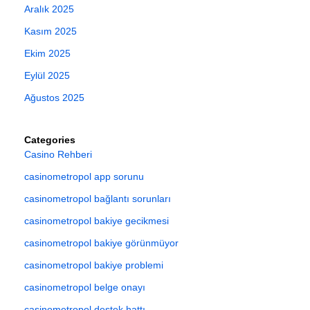
Aralık 2025
Kasım 2025
Ekim 2025
Eylül 2025
Ağustos 2025
Categories
Casino Rehberi
casinometropol app sorunu
casinometropol bağlantı sorunları
casinometropol bakiye gecikmesi
casinometropol bakiye görünmüyor
casinometropol bakiye problemi
casinometropol belge onayı
casinometropol destek hattı