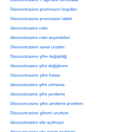
Discountcasino promosyon koşulları
Discountcasino promosyon talebi
discountcasino rulet
discountcasino rulet seçenekleri
Discountcasino sanal cüzdan
Discountcasino şifre değişikliği
discountcasino şifre değiştirme
Discountcasino şifre hatası
discountcasino şifre sıfırlama
discountcasino şifre yenileme
Discountcasino şifre yenileme problemi
Discountcasino şifremi unuttum
discountcasino site açılmıyor
discountcasino site erişim problemi