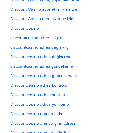
Discount Casino spor etkinlikleri izle
Discount Casino ücretsiz maç izle
Discountcasino
discountcasino adres bilgisi
discountcasino adres değişikliği
Discountcasino adres değiştirme
discountcasino adres güncelleme
Discountcasino adres güncellemesi
Discountcasino adres kontrolü
Discountcasino adres sorunu
Discountcasino adres yenileme
Discountcasino anında giriş
Discountcasino anında giriş adresi
Discountcasino anında giriş linki