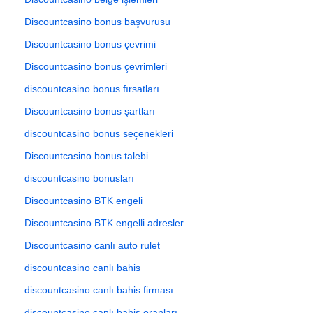
Discountcasino bonus başvurusu
Discountcasino bonus çevrimi
Discountcasino bonus çevrimleri
discountcasino bonus fırsatları
Discountcasino bonus şartları
discountcasino bonus seçenekleri
Discountcasino bonus talebi
discountcasino bonusları
Discountcasino BTK engeli
Discountcasino BTK engelli adresler
Discountcasino canlı auto rulet
discountcasino canlı bahis
discountcasino canlı bahis firması
discountcasino canlı bahis oranları