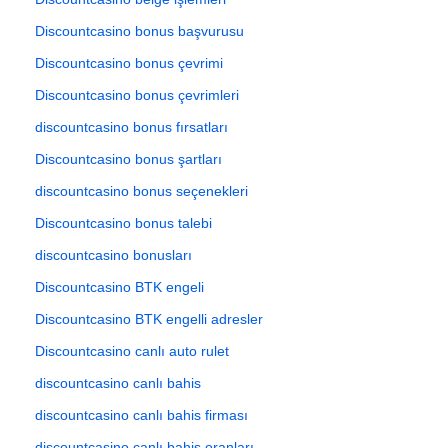
Discountcasino bonus başvurusu
Discountcasino bonus çevrimi
Discountcasino bonus çevrimleri
discountcasino bonus fırsatları
Discountcasino bonus şartları
discountcasino bonus seçenekleri
Discountcasino bonus talebi
discountcasino bonusları
Discountcasino BTK engeli
Discountcasino BTK engelli adresler
Discountcasino canlı auto rulet
discountcasino canlı bahis
discountcasino canlı bahis firması
discountcasino canlı bahis oranları