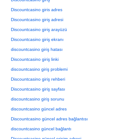
Discountcasino giris adres
Discountcasino giriş adresi
Discountcasino giriş arayüzü
Discountcasino giriş ekranı
discountcasino giriş hatası
Discountcasino giriş linki
discountcasino giriş problemi
Discountcasino giriş rehberi
Discountcasino giriş sayfası
discountcasino giriş sorunu
discountcasino güncel adres
Discountcasino güncel adres bağlantısı
discountcasino güncel bağlantı
Discountcasino güncel erişim adresi