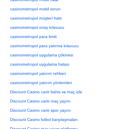
casinometropol mobil sorun
casinometropol müşteri hattı
casinometropol onay kılavuzu
casinometropol para limiti
casinometropol para yatırma kılavuzu
casinometropol uygulama çökmesi
casinometropol uygulama hatası
casinometropol yatırım rehberi
casinometropol yatırım yöntemleri
Discount Casino canlı bahis ve maç izle
Discount Casino canlı maç yayını
Discount Casino canlı spor yayını
Discount Casino futbol karşılaşmaları
Discount Casino maç yayın platformu