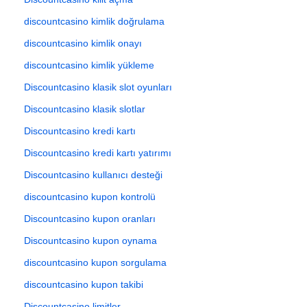
discountcasino kimlik doğrulama
discountcasino kimlik onayı
discountcasino kimlik yükleme
Discountcasino klasik slot oyunları
Discountcasino klasik slotlar
Discountcasino kredi kartı
Discountcasino kredi kartı yatırımı
Discountcasino kullanıcı desteği
discountcasino kupon kontrolü
Discountcasino kupon oranları
Discountcasino kupon oynama
discountcasino kupon sorgulama
discountcasino kupon takibi
Discountcasino limitler