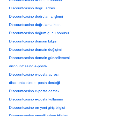
Discountcasino doğru adres
Discountcasino doğrulama işlemi
Discountcasino doğrulama kodu
Discountcasino doğum günü bonusu
Discountcasino domain bilgisi
Discountcasino domain değişimi
Discountcasino domain güncellemesi
discountcasino e-posta
Discountcasino e-posta adresi
discountcasino e-posta desteği
Discountcasino e-posta destek
Discountcasino e-posta kullanımı
Discountcasino en yeni giriş bilgisi
Discountcasino engelli adres bilgileri