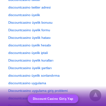
discountcasino twitter adresi
discountcasino üyelik
Discountcasino üyelik bonusu
Discountcasino üyelik formu
Discountcasino üyelik hatası
discountcasino üyelik hesabı
discountcasino üyelik iptali
Discountcasino üyelik kuralları
Discountcasino üyelik şartları
discountcasino üyelik sonlandırma
discountcasino uygulama
Discountcasino uygulama giriş problemi
discountcasino uygulama indirme
Discount Casino Giriş Yap
Discountcasino uygulama kullanımı