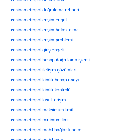
casinometropol doğrulama rehberi
casinometropol erişim engeli
casinometropol erişim hatası alma
casinometropol erişim problemi
casinometropol giriş engeli
casinometropol hesap doğrulama işlemi
casinometropol iletişim çözümleri
casinometropol kimlik hesap onayı
casinometropol kimlik kontrolü
casinometropol kısıtlı erişim
casinometropol maksimum limit
casinometropol minimum limit
casinometropol mobil bağlantı hatası
casinometropol mobil hata