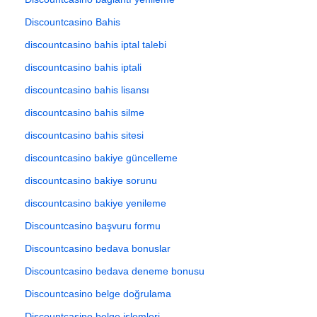
Discountcasino Bahis
discountcasino bahis iptal talebi
discountcasino bahis iptali
discountcasino bahis lisansı
discountcasino bahis silme
discountcasino bahis sitesi
discountcasino bakiye güncelleme
discountcasino bakiye sorunu
discountcasino bakiye yenileme
Discountcasino başvuru formu
Discountcasino bedava bonuslar
Discountcasino bedava deneme bonusu
Discountcasino belge doğrulama
Discountcasino belge işlemleri