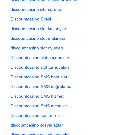
discountcasino site sorunu
Discountcasino Sitesi
discountcasino slot kazançları
discountcasino slot makinesi
discountcasino slot oyunları
Discountcasino slot seçenekleri
Discountcasino slot turnuvaları
Discountcasino SMS bonusları
Discountcasino SMS doğrulama
Discountcasino SMS hizmeti
Discountcasino SMS mesajlar
Discountcasino son adres
discountcasino sosyal ağlar
discountcasino sosyal hesaplar