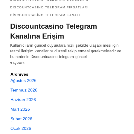
DISCOUNTCASINO TELEGRAM FIRSATLARI
DISCOUNTCASINO TELEGRAM KANALI
Discountcasino Telegram
Kanalına Erişim
Kullanıcıların güncel duyurulara hızlı şekilde ulaşabilmesi için
resmi iletişim kanallarını düzenli takip etmesi gerekmektedir ve
bu nedenle Discountcasino telegram güncel…
9 ay önce
Archives
Ağustos 2026
Temmuz 2026
Haziran 2026
Mart 2026
Şubat 2026
Ocak 2026