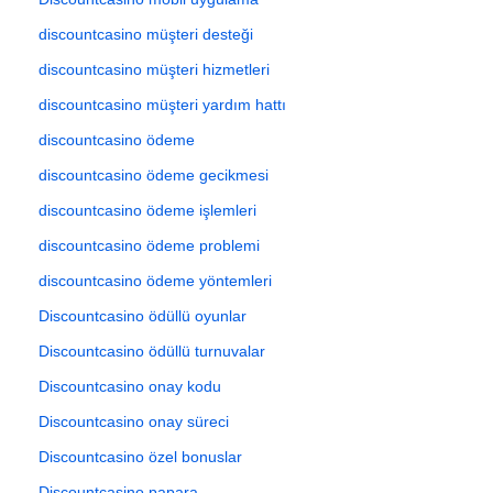
discountcasino müşteri desteği
discountcasino müşteri hizmetleri
discountcasino müşteri yardım hattı
discountcasino ödeme
discountcasino ödeme gecikmesi
discountcasino ödeme işlemleri
discountcasino ödeme problemi
discountcasino ödeme yöntemleri
Discountcasino ödüllü oyunlar
Discountcasino ödüllü turnuvalar
Discountcasino onay kodu
Discountcasino onay süreci
Discountcasino özel bonuslar
Discountcasino papara