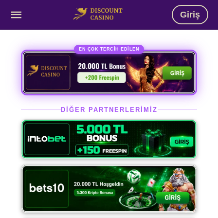
Giriş
EN ÇOK TERCİH EDİLEN
DİĞER PARTNERLERİMİZ