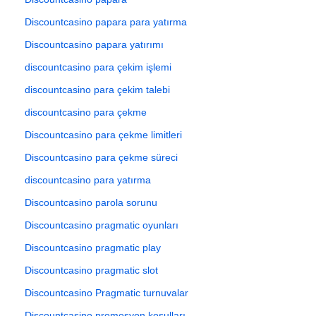
Discountcasino papara para yatırma
Discountcasino papara yatırımı
discountcasino para çekim işlemi
discountcasino para çekim talebi
discountcasino para çekme
Discountcasino para çekme limitleri
Discountcasino para çekme süreci
discountcasino para yatırma
Discountcasino parola sorunu
Discountcasino pragmatic oyunları
Discountcasino pragmatic play
Discountcasino pragmatic slot
Discountcasino Pragmatic turnuvalar
Discountcasino promosyon koşulları