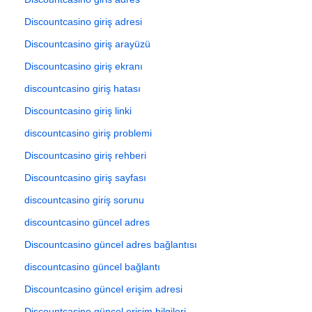
Discountcasino giriş adresi
Discountcasino giriş arayüzü
Discountcasino giriş ekranı
discountcasino giriş hatası
Discountcasino giriş linki
discountcasino giriş problemi
Discountcasino giriş rehberi
Discountcasino giriş sayfası
discountcasino giriş sorunu
discountcasino güncel adres
Discountcasino güncel adres bağlantısı
discountcasino güncel bağlantı
Discountcasino güncel erişim adresi
Discountcasino güncel erişim bilgileri