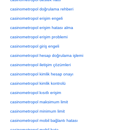
casinometropol doğrulama rehberi
casinometropol erişim engeli
casinometropol erişim hatası alma
casinometropol erişim problemi
casinometropol giriş engeli
casinometropol hesap doğrulama işlemi
casinometropol iletişim çözümleri
casinometropol kimlik hesap onayı
casinometropol kimlik kontrolü
casinometropol kısıtlı erişim
casinometropol maksimum limit
casinometropol minimum limit
casinometropol mobil bağlantı hatası
casinometropol mobil hata