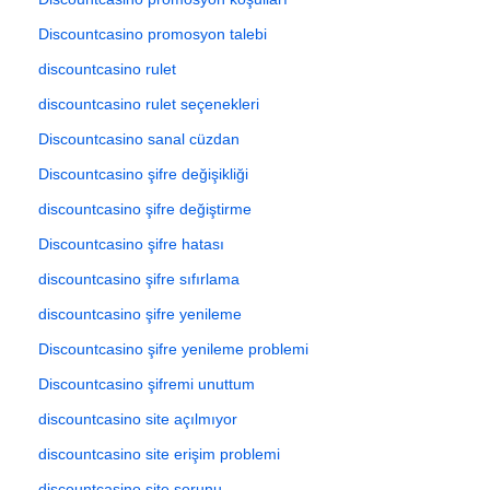
Discountcasino promosyon talebi
discountcasino rulet
discountcasino rulet seçenekleri
Discountcasino sanal cüzdan
Discountcasino şifre değişikliği
discountcasino şifre değiştirme
Discountcasino şifre hatası
discountcasino şifre sıfırlama
discountcasino şifre yenileme
Discountcasino şifre yenileme problemi
Discountcasino şifremi unuttum
discountcasino site açılmıyor
discountcasino site erişim problemi
discountcasino site sorunu