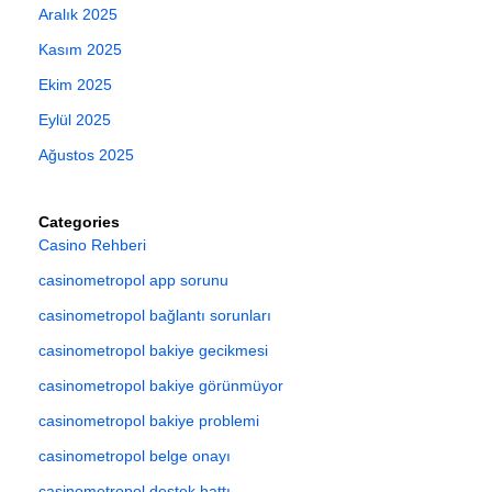
Aralık 2025
Kasım 2025
Ekim 2025
Eylül 2025
Ağustos 2025
Categories
Casino Rehberi
casinometropol app sorunu
casinometropol bağlantı sorunları
casinometropol bakiye gecikmesi
casinometropol bakiye görünmüyor
casinometropol bakiye problemi
casinometropol belge onayı
casinometropol destek hattı