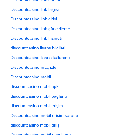
Discountcasino link bilgisi
Discountcasino link girişi
Discountcasino link güncelleme
Discountcasino link hizmeti
discountcasino lisans bilgileri
Discountcasino lisans kullanımı
Discountcasino maç izle
Discountcasino mobil
discountcasino mobil apk
discountcasino mobil bağlantı
discountcasino mobil erişim
Discountcasino mobil erişim sorunu
discountcasino mobil giriş
Discountcasino mobil uygulama