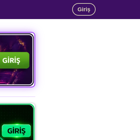
Giriş