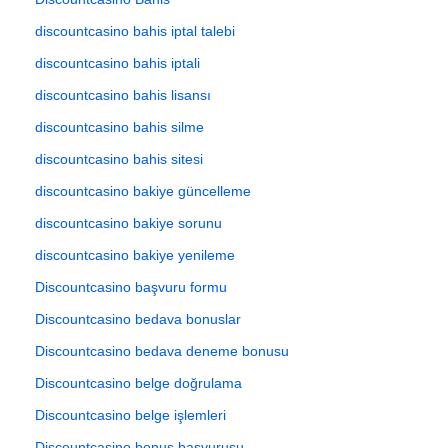
discountcasino bahis iptal talebi
discountcasino bahis iptali
discountcasino bahis lisansı
discountcasino bahis silme
discountcasino bahis sitesi
discountcasino bakiye güncelleme
discountcasino bakiye sorunu
discountcasino bakiye yenileme
Discountcasino başvuru formu
Discountcasino bedava bonuslar
Discountcasino bedava deneme bonusu
Discountcasino belge doğrulama
Discountcasino belge işlemleri
Discountcasino bonus başvurusu