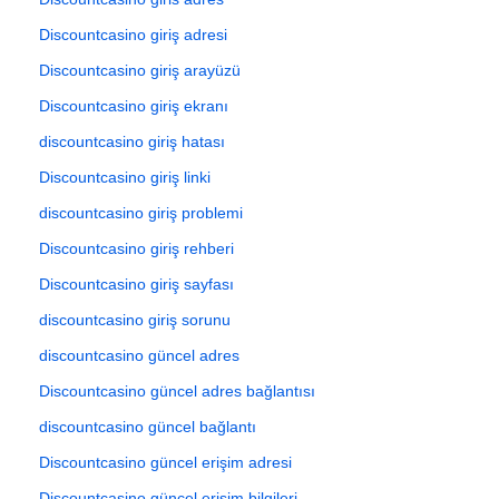
Discountcasino giriş adresi
Discountcasino giriş arayüzü
Discountcasino giriş ekranı
discountcasino giriş hatası
Discountcasino giriş linki
discountcasino giriş problemi
Discountcasino giriş rehberi
Discountcasino giriş sayfası
discountcasino giriş sorunu
discountcasino güncel adres
Discountcasino güncel adres bağlantısı
discountcasino güncel bağlantı
Discountcasino güncel erişim adresi
Discountcasino güncel erişim bilgileri