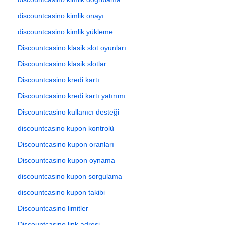
discountcasino kimlik onayı
discountcasino kimlik yükleme
Discountcasino klasik slot oyunları
Discountcasino klasik slotlar
Discountcasino kredi kartı
Discountcasino kredi kartı yatırımı
Discountcasino kullanıcı desteği
discountcasino kupon kontrolü
Discountcasino kupon oranları
Discountcasino kupon oynama
discountcasino kupon sorgulama
discountcasino kupon takibi
Discountcasino limitler
Discountcasino link adresi