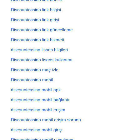
Discountcasino link bilgisi
Discountcasino link girişi
Discountcasino link güncelleme
Discountcasino link hizmeti
discountcasino lisans bilgileri
Discountcasino lisans kullanımı
Discountcasino maç izle
Discountcasino mobil
discountcasino mobil apk
discountcasino mobil bağlantı
discountcasino mobil erişim
Discountcasino mobil erişim sorunu
discountcasino mobil giriş
Discountcasino mobil uygulama