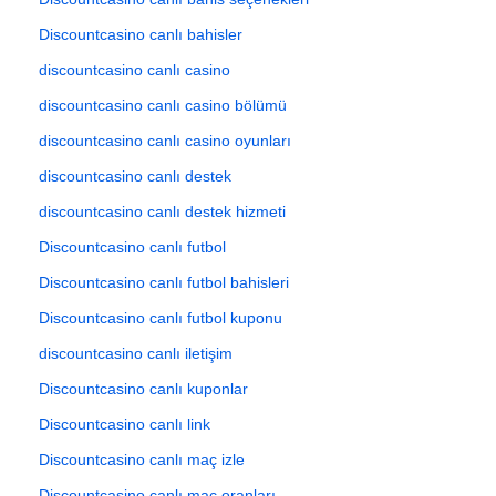
Discountcasino canlı bahisler
discountcasino canlı casino
discountcasino canlı casino bölümü
discountcasino canlı casino oyunları
discountcasino canlı destek
discountcasino canlı destek hizmeti
Discountcasino canlı futbol
Discountcasino canlı futbol bahisleri
Discountcasino canlı futbol kuponu
discountcasino canlı iletişim
Discountcasino canlı kuponlar
Discountcasino canlı link
Discountcasino canlı maç izle
Discountcasino canlı maç oranları