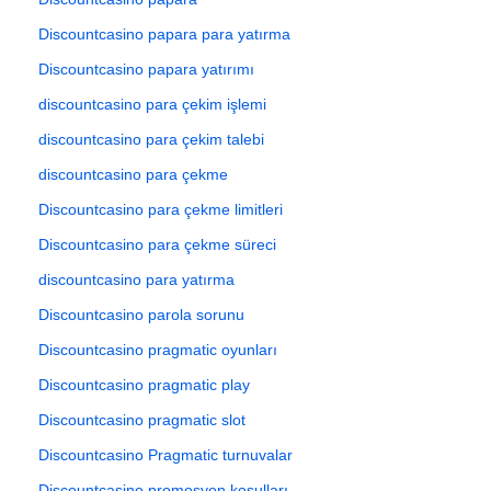
Discountcasino papara para yatırma
Discountcasino papara yatırımı
discountcasino para çekim işlemi
discountcasino para çekim talebi
discountcasino para çekme
Discountcasino para çekme limitleri
Discountcasino para çekme süreci
discountcasino para yatırma
Discountcasino parola sorunu
Discountcasino pragmatic oyunları
Discountcasino pragmatic play
Discountcasino pragmatic slot
Discountcasino Pragmatic turnuvalar
Discountcasino promosyon koşulları