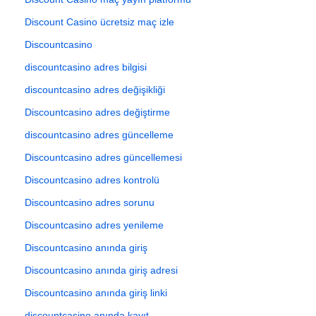
Discount Casino ücretsiz maç izle
Discountcasino
discountcasino adres bilgisi
discountcasino adres değişikliği
Discountcasino adres değiştirme
discountcasino adres güncelleme
Discountcasino adres güncellemesi
Discountcasino adres kontrolü
Discountcasino adres sorunu
Discountcasino adres yenileme
Discountcasino anında giriş
Discountcasino anında giriş adresi
Discountcasino anında giriş linki
discountcasino anında kayıt