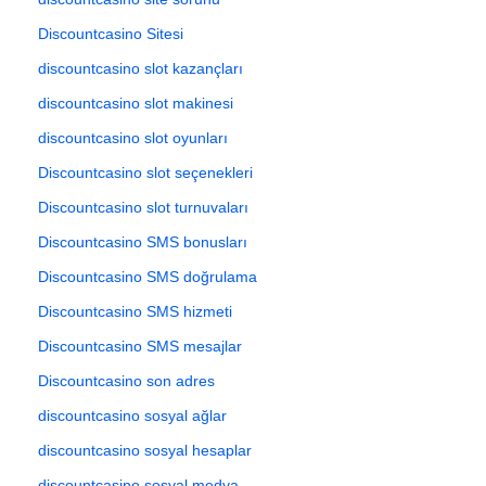
Discountcasino Sitesi
discountcasino slot kazançları
discountcasino slot makinesi
discountcasino slot oyunları
Discountcasino slot seçenekleri
Discountcasino slot turnuvaları
Discountcasino SMS bonusları
Discountcasino SMS doğrulama
Discountcasino SMS hizmeti
Discountcasino SMS mesajlar
Discountcasino son adres
discountcasino sosyal ağlar
discountcasino sosyal hesaplar
discountcasino sosyal medya