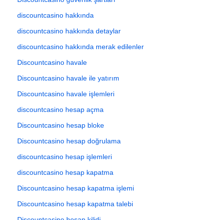
discountcasino hakkında
discountcasino hakkında detaylar
discountcasino hakkında merak edilenler
Discountcasino havale
Discountcasino havale ile yatırım
Discountcasino havale işlemleri
discountcasino hesap açma
Discountcasino hesap bloke
Discountcasino hesap doğrulama
discountcasino hesap işlemleri
discountcasino hesap kapatma
Discountcasino hesap kapatma işlemi
Discountcasino hesap kapatma talebi
Discountcasino hesap kilidi