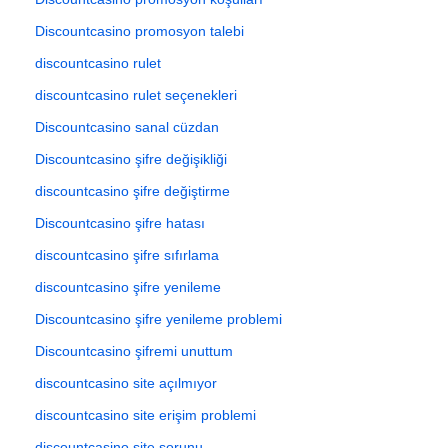
Discountcasino promosyon talebi
discountcasino rulet
discountcasino rulet seçenekleri
Discountcasino sanal cüzdan
Discountcasino şifre değişikliği
discountcasino şifre değiştirme
Discountcasino şifre hatası
discountcasino şifre sıfırlama
discountcasino şifre yenileme
Discountcasino şifre yenileme problemi
Discountcasino şifremi unuttum
discountcasino site açılmıyor
discountcasino site erişim problemi
discountcasino site sorunu