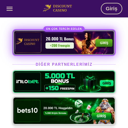
Giriş
EN ÇOK TERCİH EDİLEN
DİĞER PARTNERLERİMİZ