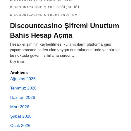
DISCOUNTCASINO ŞIFRE DEĞIŞIKLIĞI
DISCOUNTCASINO ŞIFREMI UNUTTUM
Discountcasino Şifremi Unuttum
Bahis Hesap Açma
Hesap erişiminin kaybedilmesi kullanıcıların platforma giriş
yapamamasına neden olan yaygın durumlar arasında yer alır ve
bu noktada güvenli sıfırlama süreci…
5 ay önce
Archives
Ağustos 2026
Temmuz 2026
Haziran 2026
Mart 2026
Şubat 2026
Ocak 2026