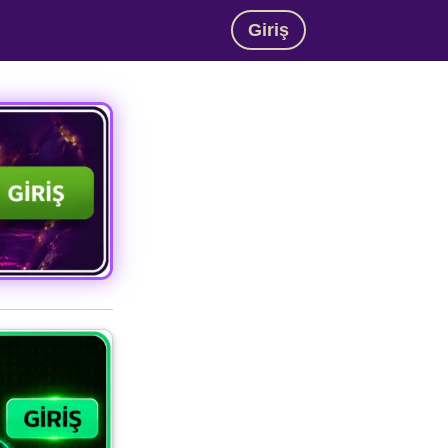
Giriş