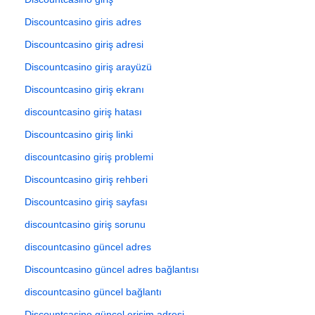
Discountcasino giris adres
Discountcasino giriş adresi
Discountcasino giriş arayüzü
Discountcasino giriş ekranı
discountcasino giriş hatası
Discountcasino giriş linki
discountcasino giriş problemi
Discountcasino giriş rehberi
Discountcasino giriş sayfası
discountcasino giriş sorunu
discountcasino güncel adres
Discountcasino güncel adres bağlantısı
discountcasino güncel bağlantı
Discountcasino güncel erişim adresi