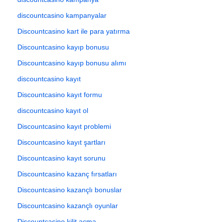
discountcasino kampanyalar
Discountcasino kart ile para yatırma
Discountcasino kayıp bonusu
Discountcasino kayıp bonusu alımı
discountcasino kayıt
Discountcasino kayıt formu
discountcasino kayıt ol
Discountcasino kayıt problemi
Discountcasino kayıt şartları
Discountcasino kayıt sorunu
Discountcasino kazanç fırsatları
Discountcasino kazançlı bonuslar
Discountcasino kazançlı oyunlar
Discountcasino kilit açma