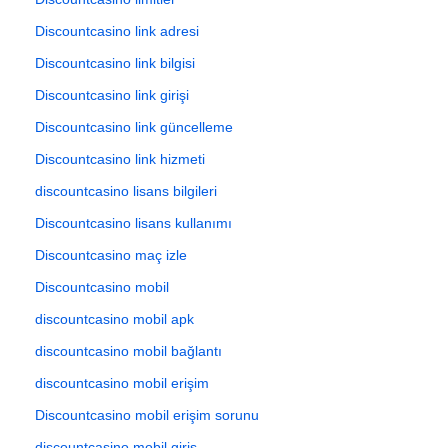
Discountcasino link adresi
Discountcasino link bilgisi
Discountcasino link girişi
Discountcasino link güncelleme
Discountcasino link hizmeti
discountcasino lisans bilgileri
Discountcasino lisans kullanımı
Discountcasino maç izle
Discountcasino mobil
discountcasino mobil apk
discountcasino mobil bağlantı
discountcasino mobil erişim
Discountcasino mobil erişim sorunu
discountcasino mobil giriş