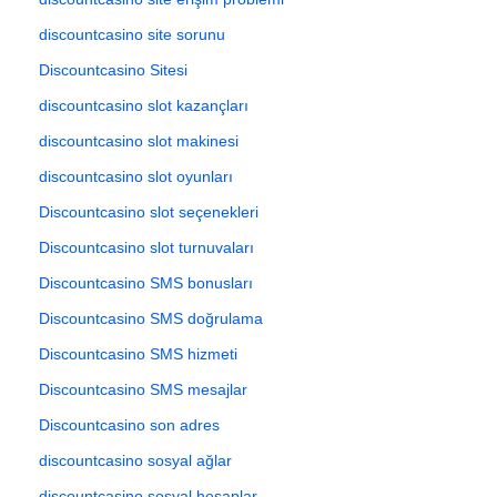
discountcasino site sorunu
Discountcasino Sitesi
discountcasino slot kazançları
discountcasino slot makinesi
discountcasino slot oyunları
Discountcasino slot seçenekleri
Discountcasino slot turnuvaları
Discountcasino SMS bonusları
Discountcasino SMS doğrulama
Discountcasino SMS hizmeti
Discountcasino SMS mesajlar
Discountcasino son adres
discountcasino sosyal ağlar
discountcasino sosyal hesaplar