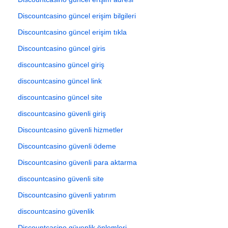
Discountcasino güncel erişim bilgileri
Discountcasino güncel erişim tıkla
Discountcasino güncel giris
discountcasino güncel giriş
discountcasino güncel link
discountcasino güncel site
discountcasino güvenli giriş
Discountcasino güvenli hizmetler
Discountcasino güvenli ödeme
Discountcasino güvenli para aktarma
discountcasino güvenli site
Discountcasino güvenli yatırım
discountcasino güvenlik
Discountcasino güvenlik önlemleri