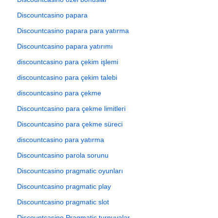
Discountcasino papara
Discountcasino papara para yatırma
Discountcasino papara yatırımı
discountcasino para çekim işlemi
discountcasino para çekim talebi
discountcasino para çekme
Discountcasino para çekme limitleri
Discountcasino para çekme süreci
discountcasino para yatırma
Discountcasino parola sorunu
Discountcasino pragmatic oyunları
Discountcasino pragmatic play
Discountcasino pragmatic slot
Discountcasino Pragmatic turnuvalar