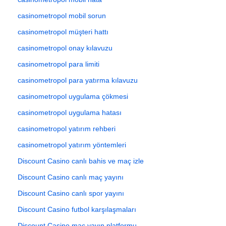
casinometropol mobil sorun
casinometropol müşteri hattı
casinometropol onay kılavuzu
casinometropol para limiti
casinometropol para yatırma kılavuzu
casinometropol uygulama çökmesi
casinometropol uygulama hatası
casinometropol yatırım rehberi
casinometropol yatırım yöntemleri
Discount Casino canlı bahis ve maç izle
Discount Casino canlı maç yayını
Discount Casino canlı spor yayını
Discount Casino futbol karşılaşmaları
Discount Casino maç yayın platformu