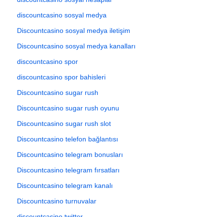
discountcasino sosyal medya
Discountcasino sosyal medya iletişim
Discountcasino sosyal medya kanalları
discountcasino spor
discountcasino spor bahisleri
Discountcasino sugar rush
Discountcasino sugar rush oyunu
Discountcasino sugar rush slot
Discountcasino telefon bağlantısı
Discountcasino telegram bonusları
Discountcasino telegram fırsatları
Discountcasino telegram kanalı
Discountcasino turnuvalar
discountcasino twitter