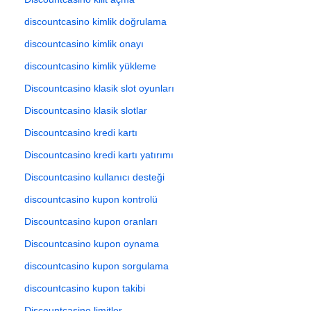
discountcasino kimlik doğrulama
discountcasino kimlik onayı
discountcasino kimlik yükleme
Discountcasino klasik slot oyunları
Discountcasino klasik slotlar
Discountcasino kredi kartı
Discountcasino kredi kartı yatırımı
Discountcasino kullanıcı desteği
discountcasino kupon kontrolü
Discountcasino kupon oranları
Discountcasino kupon oynama
discountcasino kupon sorgulama
discountcasino kupon takibi
Discountcasino limitler