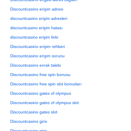
Discountcasino erişim adresi
discountcasino erişim adresleri
discountcasino erişim hatası
discountcasino erişim linki
Discountcasino erişim rehberi
Discountcasino erişim sorunu
Discountcasino evrak talebi
Discountcasino free spin bonusu
Discountcasino free spin slot bonusları
Discountcasino gates of olympus
Discountcasino gates of olympus slot
Discountcasino gates slot
Discountcasino giris
Discountcasino giriş