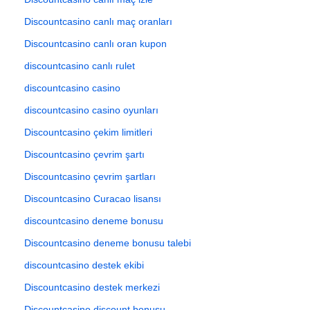
Discountcasino canlı maç oranları
Discountcasino canlı oran kupon
discountcasino canlı rulet
discountcasino casino
discountcasino casino oyunları
Discountcasino çekim limitleri
Discountcasino çevrim şartı
Discountcasino çevrim şartları
Discountcasino Curacao lisansı
discountcasino deneme bonusu
Discountcasino deneme bonusu talebi
discountcasino destek ekibi
Discountcasino destek merkezi
Discountcasino discount bonusu