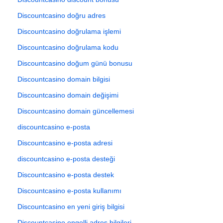
Discountcasino doğru adres
Discountcasino doğrulama işlemi
Discountcasino doğrulama kodu
Discountcasino doğum günü bonusu
Discountcasino domain bilgisi
Discountcasino domain değişimi
Discountcasino domain güncellemesi
discountcasino e-posta
Discountcasino e-posta adresi
discountcasino e-posta desteği
Discountcasino e-posta destek
Discountcasino e-posta kullanımı
Discountcasino en yeni giriş bilgisi
Discountcasino engelli adres bilgileri