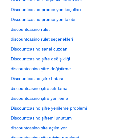
Discountcasino promosyon koşulları
Discountcasino promosyon talebi
discountcasino rulet
discountcasino rulet seçenekleri
Discountcasino sanal cüzdan
Discountcasino şifre değişikliği
discountcasino şifre değiştirme
Discountcasino şifre hatası
discountcasino şifre sıfırlama
discountcasino şifre yenileme
Discountcasino şifre yenileme problemi
Discountcasino şifremi unuttum
discountcasino site açılmıyor
discountcasino site erişim problemi