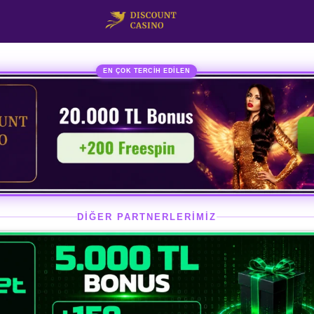
EN ÇOK TERCİH EDİLEN
DİĞER PARTNERLERİMİZ