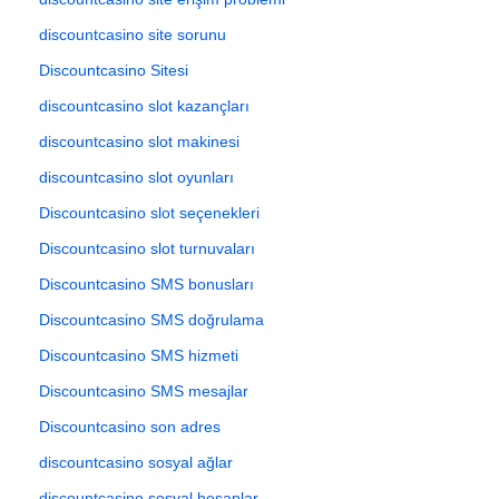
discountcasino site sorunu
Discountcasino Sitesi
discountcasino slot kazançları
discountcasino slot makinesi
discountcasino slot oyunları
Discountcasino slot seçenekleri
Discountcasino slot turnuvaları
Discountcasino SMS bonusları
Discountcasino SMS doğrulama
Discountcasino SMS hizmeti
Discountcasino SMS mesajlar
Discountcasino son adres
discountcasino sosyal ağlar
discountcasino sosyal hesaplar