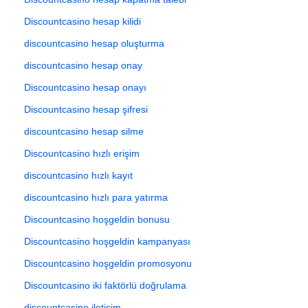
Discountcasino hesap kilidi
discountcasino hesap oluşturma
discountcasino hesap onay
Discountcasino hesap onayı
Discountcasino hesap şifresi
discountcasino hesap silme
Discountcasino hızlı erişim
discountcasino hızlı kayıt
discountcasino hızlı para yatırma
Discountcasino hoşgeldin bonusu
Discountcasino hoşgeldin kampanyası
Discountcasino hoşgeldin promosyonu
Discountcasino iki faktörlü doğrulama
discountcasino iletişim