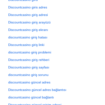
Discountcasino giris adres
Discountcasino giriş adresi
Discountcasino giriş arayüzü
Discountcasino giriş ekranı
discountcasino giriş hatası
Discountcasino giriş linki
discountcasino giriş problemi
Discountcasino giriş rehberi
Discountcasino giriş sayfası
discountcasino giriş sorunu
discountcasino güncel adres
Discountcasino güncel adres bağlantısı
discountcasino güncel bağlantı
Discountcasino güncel erişim adresi