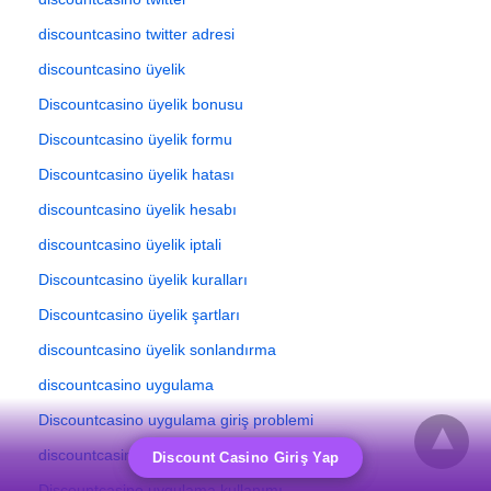
discountcasino twitter adresi
discountcasino üyelik
Discountcasino üyelik bonusu
Discountcasino üyelik formu
Discountcasino üyelik hatası
discountcasino üyelik hesabı
discountcasino üyelik iptali
Discountcasino üyelik kuralları
Discountcasino üyelik şartları
discountcasino üyelik sonlandırma
discountcasino uygulama
Discountcasino uygulama giriş problemi
discountcasino uygulama indirme
Discount Casino Giriş Yap
Discountcasino uygulama kullanımı