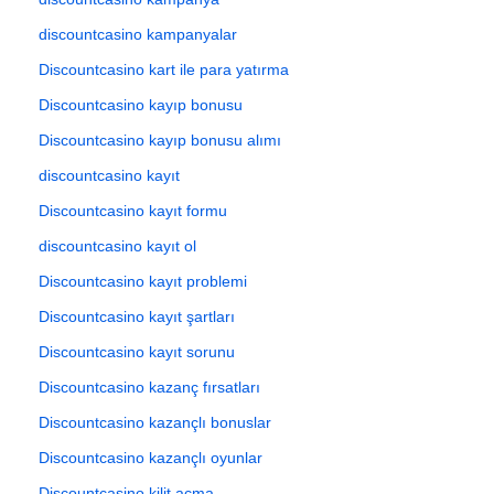
discountcasino kampanyalar
Discountcasino kart ile para yatırma
Discountcasino kayıp bonusu
Discountcasino kayıp bonusu alımı
discountcasino kayıt
Discountcasino kayıt formu
discountcasino kayıt ol
Discountcasino kayıt problemi
Discountcasino kayıt şartları
Discountcasino kayıt sorunu
Discountcasino kazanç fırsatları
Discountcasino kazançlı bonuslar
Discountcasino kazançlı oyunlar
Discountcasino kilit açma