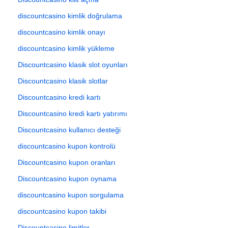
discountcasino kimlik doğrulama
discountcasino kimlik onayı
discountcasino kimlik yükleme
Discountcasino klasik slot oyunları
Discountcasino klasik slotlar
Discountcasino kredi kartı
Discountcasino kredi kartı yatırımı
Discountcasino kullanıcı desteği
discountcasino kupon kontrolü
Discountcasino kupon oranları
Discountcasino kupon oynama
discountcasino kupon sorgulama
discountcasino kupon takibi
Discountcasino limitler