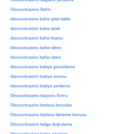
Discountcasino Bahis
discountcasino bahis iptal talebi
discountcasino bahis iptali
discountcasino bahis lisansı
discountcasino bahis silme
discountcasino bahis sitesi
discountcasino bakiye güncelleme
discountcasino bakiye sorunu
discountcasino bakiye yenileme
Discountcasino başvuru formu
Discountcasino bedava bonuslar
Discountcasino bedava deneme bonusu
Discountcasino belge doğrulama
Discountcasino belge işlemleri