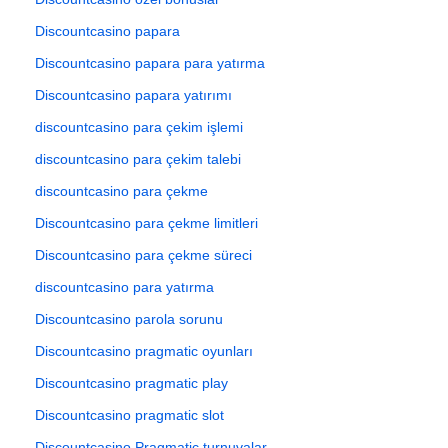
Discountcasino papara
Discountcasino papara para yatırma
Discountcasino papara yatırımı
discountcasino para çekim işlemi
discountcasino para çekim talebi
discountcasino para çekme
Discountcasino para çekme limitleri
Discountcasino para çekme süreci
discountcasino para yatırma
Discountcasino parola sorunu
Discountcasino pragmatic oyunları
Discountcasino pragmatic play
Discountcasino pragmatic slot
Discountcasino Pragmatic turnuvalar