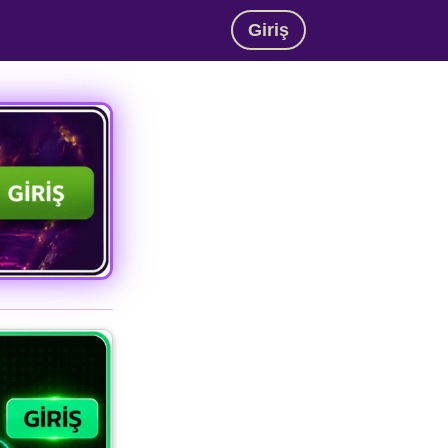
Giriş