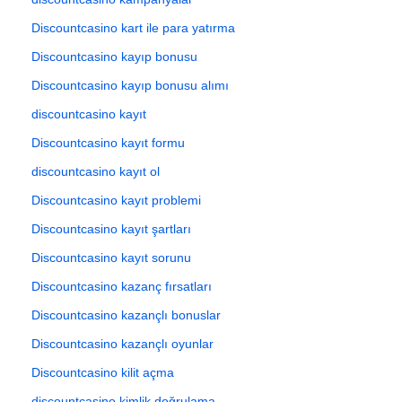
Discountcasino kart ile para yatırma
Discountcasino kayıp bonusu
Discountcasino kayıp bonusu alımı
discountcasino kayıt
Discountcasino kayıt formu
discountcasino kayıt ol
Discountcasino kayıt problemi
Discountcasino kayıt şartları
Discountcasino kayıt sorunu
Discountcasino kazanç fırsatları
Discountcasino kazançlı bonuslar
Discountcasino kazançlı oyunlar
Discountcasino kilit açma
discountcasino kimlik doğrulama