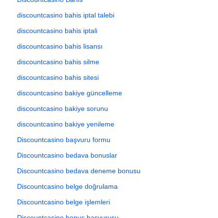
discountcasino bahis iptal talebi
discountcasino bahis iptali
discountcasino bahis lisansı
discountcasino bahis silme
discountcasino bahis sitesi
discountcasino bakiye güncelleme
discountcasino bakiye sorunu
discountcasino bakiye yenileme
Discountcasino başvuru formu
Discountcasino bedava bonuslar
Discountcasino bedava deneme bonusu
Discountcasino belge doğrulama
Discountcasino belge işlemleri
Discountcasino bonus başvurusu