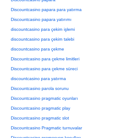
Discountcasino papara para yatırma
Discountcasino papara yatırımı
discountcasino para çekim işlemi
discountcasino para çekim talebi
discountcasino para çekme
Discountcasino para çekme limitleri
Discountcasino para çekme süreci
discountcasino para yatırma
Discountcasino parola sorunu
Discountcasino pragmatic oyunları
Discountcasino pragmatic play
Discountcasino pragmatic slot
Discountcasino Pragmatic turnuvalar
Discountcasino promosyon koşulları