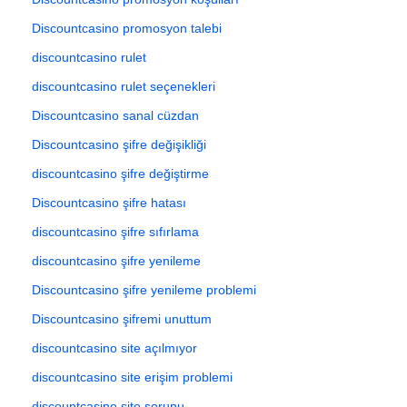
Discountcasino promosyon talebi
discountcasino rulet
discountcasino rulet seçenekleri
Discountcasino sanal cüzdan
Discountcasino şifre değişikliği
discountcasino şifre değiştirme
Discountcasino şifre hatası
discountcasino şifre sıfırlama
discountcasino şifre yenileme
Discountcasino şifre yenileme problemi
Discountcasino şifremi unuttum
discountcasino site açılmıyor
discountcasino site erişim problemi
discountcasino site sorunu