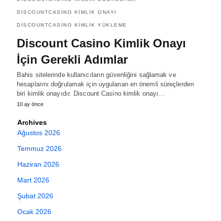
DISCOUNTCASINO KIMLIK ONAYI
DISCOUNTCASINO KIMLIK YÜKLEME
Discount Casino Kimlik Onayı
İçin Gerekli Adımlar
Bahis sitelerinde kullanıcıların güvenliğini sağlamak ve
hesaplarını doğrulamak için uygulanan en önemli süreçlerden
biri kimlik onayıdır. Discount Casino kimlik onayı…
10 ay önce
Archives
Ağustos 2026
Temmuz 2026
Haziran 2026
Mart 2026
Şubat 2026
Ocak 2026