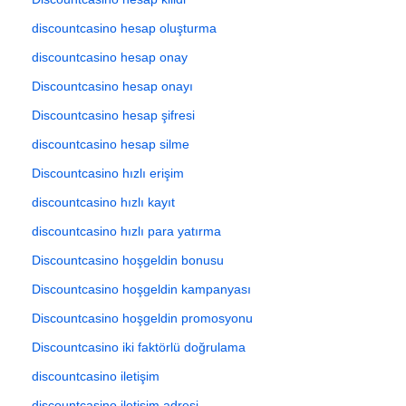
discountcasino hesap oluşturma
discountcasino hesap onay
Discountcasino hesap onayı
Discountcasino hesap şifresi
discountcasino hesap silme
Discountcasino hızlı erişim
discountcasino hızlı kayıt
discountcasino hızlı para yatırma
Discountcasino hoşgeldin bonusu
Discountcasino hoşgeldin kampanyası
Discountcasino hoşgeldin promosyonu
Discountcasino iki faktörlü doğrulama
discountcasino iletişim
discountcasino iletişim adresi