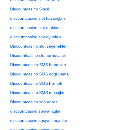
Discountcasino Sitesi
discountcasino slot kazançları
discountcasino slot makinesi
discountcasino slot oyunları
Discountcasino slot seçenekleri
Discountcasino slot turnuvaları
Discountcasino SMS bonusları
Discountcasino SMS doğrulama
Discountcasino SMS hizmeti
Discountcasino SMS mesajlar
Discountcasino son adres
discountcasino sosyal ağlar
discountcasino sosyal hesaplar
discountcasino sosyal medya