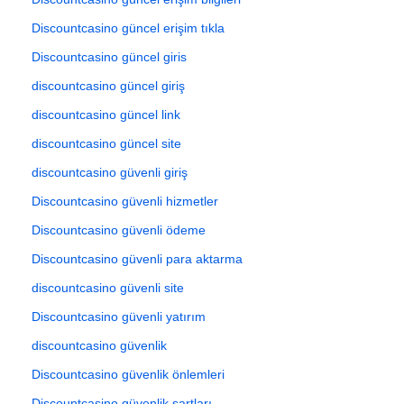
Discountcasino güncel erişim tıkla
Discountcasino güncel giris
discountcasino güncel giriş
discountcasino güncel link
discountcasino güncel site
discountcasino güvenli giriş
Discountcasino güvenli hizmetler
Discountcasino güvenli ödeme
Discountcasino güvenli para aktarma
discountcasino güvenli site
Discountcasino güvenli yatırım
discountcasino güvenlik
Discountcasino güvenlik önlemleri
Discountcasino güvenlik şartları