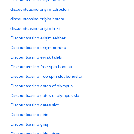
discountcasino erişim adresleri
discountcasino erişim hatası
discountcasino erişim linki
Discountcasino erişim rehberi
Discountcasino erişim sorunu
Discountcasino evrak talebi
Discountcasino free spin bonusu
Discountcasino free spin slot bonusları
Discountcasino gates of olympus
Discountcasino gates of olympus slot
Discountcasino gates slot
Discountcasino giris
Discountcasino giriş
Discountcasino giris adres