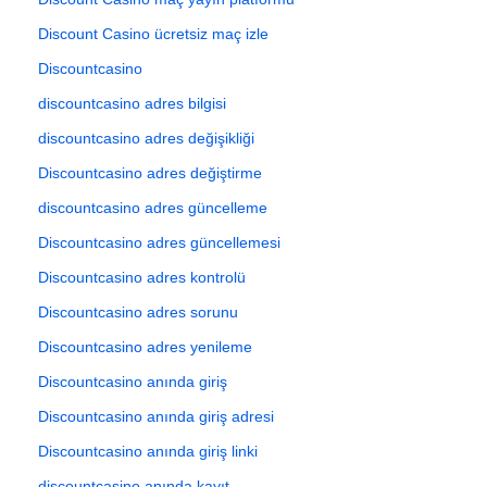
Discount Casino ücretsiz maç izle
Discountcasino
discountcasino adres bilgisi
discountcasino adres değişikliği
Discountcasino adres değiştirme
discountcasino adres güncelleme
Discountcasino adres güncellemesi
Discountcasino adres kontrolü
Discountcasino adres sorunu
Discountcasino adres yenileme
Discountcasino anında giriş
Discountcasino anında giriş adresi
Discountcasino anında giriş linki
discountcasino anında kayıt