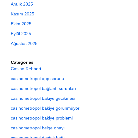
Aralık 2025
Kasım 2025
Ekim 2025
Eylül 2025
Ağustos 2025
Categories
Casino Rehberi
casinometropol app sorunu
casinometropol bağlantı sorunları
casinometropol bakiye gecikmesi
casinometropol bakiye görünmüyor
casinometropol bakiye problemi
casinometropol belge onayı
casinometropol destek hattı