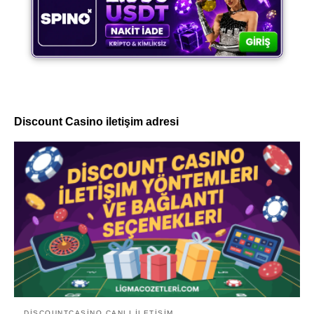
Discount Casino iletişim adresi
DISCOUNTCASINO CANLI ILETIŞIM