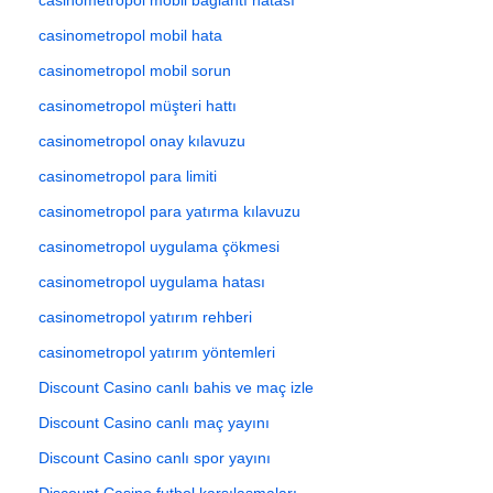
casinometropol mobil bağlantı hatası
casinometropol mobil hata
casinometropol mobil sorun
casinometropol müşteri hattı
casinometropol onay kılavuzu
casinometropol para limiti
casinometropol para yatırma kılavuzu
casinometropol uygulama çökmesi
casinometropol uygulama hatası
casinometropol yatırım rehberi
casinometropol yatırım yöntemleri
Discount Casino canlı bahis ve maç izle
Discount Casino canlı maç yayını
Discount Casino canlı spor yayını