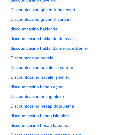
discountcasino güvenlik
Discountcasino güvenlik önlemleri
Discountcasino güvenlik şartları
discountcasino hakkında
discountcasino hakkında detaylar
discountcasino hakkında merak edilenler
Discountcasino havale
Discountcasino havale ile yatırım
Discountcasino havale işlemleri
discountcasino hesap açma
Discountcasino hesap bloke
Discountcasino hesap doğrulama
discountcasino hesap işlemleri
discountcasino hesap kapatma