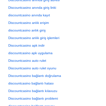
Discountcasino anında giriş adresi
Discountcasino anında giriş linki
discountcasino anında kayıt
Discountcasino anlık erişim
discountcasino anlık giriş
Discountcasino anlık giriş işlemleri
Discountcasino apk indir
discountcasino apk uygulama
Discountcasino auto rulet
Discountcasino auto rulet oyunu
Discountcasino bağlantı doğrulama
discountcasino bağlantı hatası
Discountcasino bağlantı kılavuzu
Discountcasino bağlantı problemi