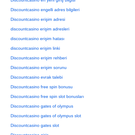
Discountcasino en yeni giriş bilgisi
Discountcasino engelli adres bilgileri
Discountcasino erişim adresi
discountcasino erişim adresleri
discountcasino erişim hatası
discountcasino erişim linki
Discountcasino erişim rehberi
Discountcasino erişim sorunu
Discountcasino evrak talebi
Discountcasino free spin bonusu
Discountcasino free spin slot bonusları
Discountcasino gates of olympus
Discountcasino gates of olympus slot
Discountcasino gates slot