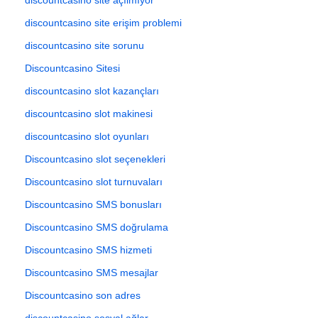
discountcasino site açılmıyor
discountcasino site erişim problemi
discountcasino site sorunu
Discountcasino Sitesi
discountcasino slot kazançları
discountcasino slot makinesi
discountcasino slot oyunları
Discountcasino slot seçenekleri
Discountcasino slot turnuvaları
Discountcasino SMS bonusları
Discountcasino SMS doğrulama
Discountcasino SMS hizmeti
Discountcasino SMS mesajlar
Discountcasino son adres