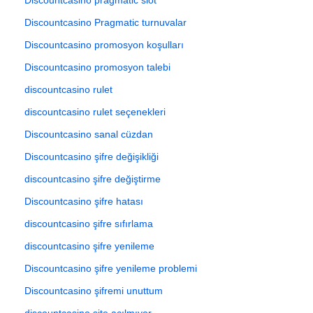
Discountcasino pragmatic slot
Discountcasino Pragmatic turnuvalar
Discountcasino promosyon koşulları
Discountcasino promosyon talebi
discountcasino rulet
discountcasino rulet seçenekleri
Discountcasino sanal cüzdan
Discountcasino şifre değişikliği
discountcasino şifre değiştirme
Discountcasino şifre hatası
discountcasino şifre sıfırlama
discountcasino şifre yenileme
Discountcasino şifre yenileme problemi
Discountcasino şifremi unuttum