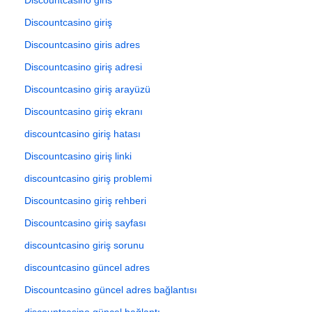
Discountcasino giris
Discountcasino giriş
Discountcasino giris adres
Discountcasino giriş adresi
Discountcasino giriş arayüzü
Discountcasino giriş ekranı
discountcasino giriş hatası
Discountcasino giriş linki
discountcasino giriş problemi
Discountcasino giriş rehberi
Discountcasino giriş sayfası
discountcasino giriş sorunu
discountcasino güncel adres
Discountcasino güncel adres bağlantısı