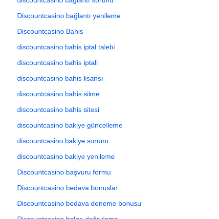
discountcasino bağlantı sorunu
Discountcasino bağlantı yenileme
Discountcasino Bahis
discountcasino bahis iptal talebi
discountcasino bahis iptali
discountcasino bahis lisansı
discountcasino bahis silme
discountcasino bahis sitesi
discountcasino bakiye güncelleme
discountcasino bakiye sorunu
discountcasino bakiye yenileme
Discountcasino başvuru formu
Discountcasino bedava bonuslar
Discountcasino bedava deneme bonusu