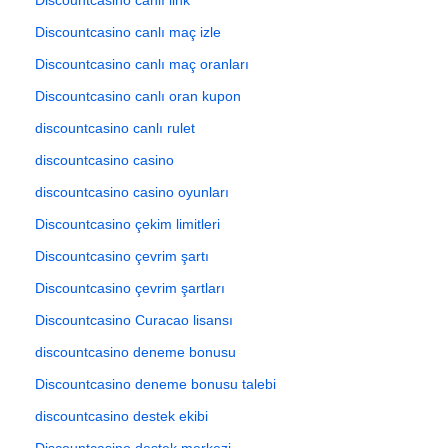
Discountcasino canlı link
Discountcasino canlı maç izle
Discountcasino canlı maç oranları
Discountcasino canlı oran kupon
discountcasino canlı rulet
discountcasino casino
discountcasino casino oyunları
Discountcasino çekim limitleri
Discountcasino çevrim şartı
Discountcasino çevrim şartları
Discountcasino Curacao lisansı
discountcasino deneme bonusu
Discountcasino deneme bonusu talebi
discountcasino destek ekibi