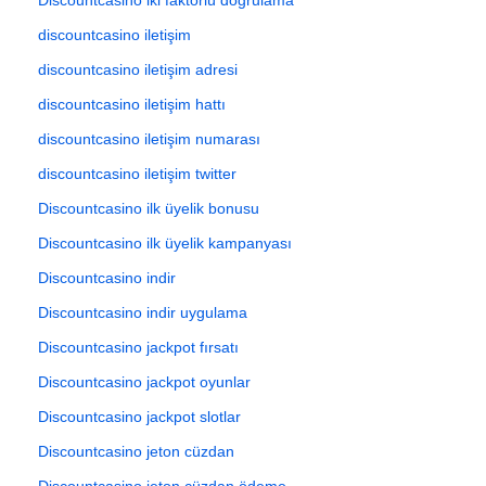
Discountcasino iki faktörlü doğrulama
discountcasino iletişim
discountcasino iletişim adresi
discountcasino iletişim hattı
discountcasino iletişim numarası
discountcasino iletişim twitter
Discountcasino ilk üyelik bonusu
Discountcasino ilk üyelik kampanyası
Discountcasino indir
Discountcasino indir uygulama
Discountcasino jackpot fırsatı
Discountcasino jackpot oyunlar
Discountcasino jackpot slotlar
Discountcasino jeton cüzdan