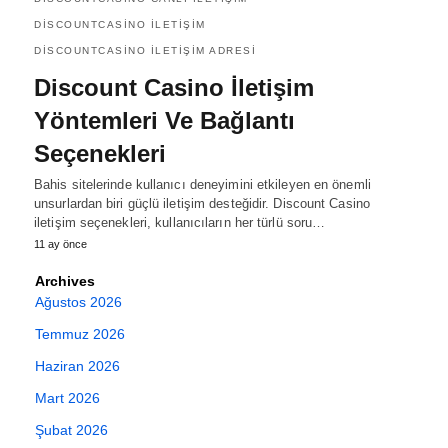
DISCOUNTCASINO ILETIŞIM
DISCOUNTCASINO ILETIŞIM ADRESI
Discount Casino İletişim
Yöntemleri Ve Bağlantı
Seçenekleri
Bahis sitelerinde kullanıcı deneyimini etkileyen en önemli
unsurlardan biri güçlü iletişim desteğidir. Discount Casino
iletişim seçenekleri, kullanıcıların her türlü soru…
11 ay önce
Archives
Ağustos 2026
Temmuz 2026
Haziran 2026
Mart 2026
Şubat 2026