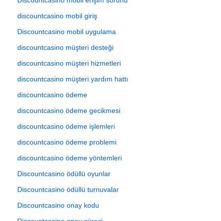
Discountcasino mobil erişim sorunu
discountcasino mobil giriş
Discountcasino mobil uygulama
discountcasino müşteri desteği
discountcasino müşteri hizmetleri
discountcasino müşteri yardım hattı
discountcasino ödeme
discountcasino ödeme gecikmesi
discountcasino ödeme işlemleri
discountcasino ödeme problemi
discountcasino ödeme yöntemleri
Discountcasino ödüllü oyunlar
Discountcasino ödüllü turnuvalar
Discountcasino onay kodu