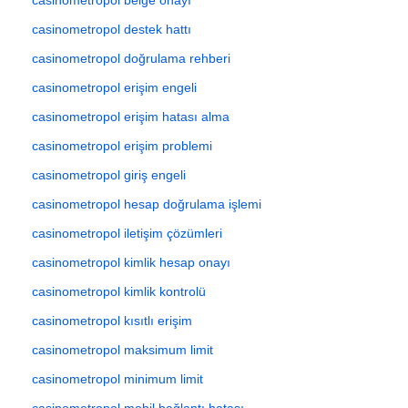
casinometropol belge onayı
casinometropol destek hattı
casinometropol doğrulama rehberi
casinometropol erişim engeli
casinometropol erişim hatası alma
casinometropol erişim problemi
casinometropol giriş engeli
casinometropol hesap doğrulama işlemi
casinometropol iletişim çözümleri
casinometropol kimlik hesap onayı
casinometropol kimlik kontrolü
casinometropol kısıtlı erişim
casinometropol maksimum limit
casinometropol minimum limit