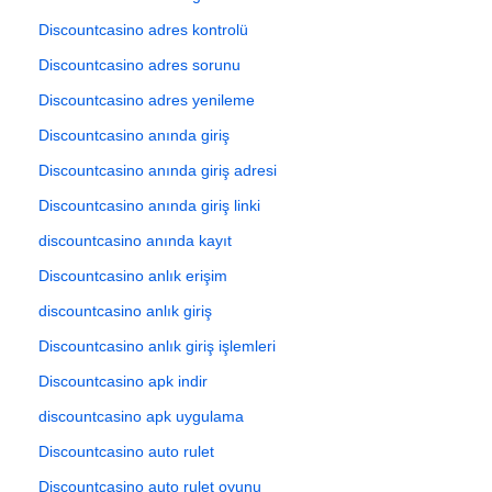
Discountcasino adres kontrolü
Discountcasino adres sorunu
Discountcasino adres yenileme
Discountcasino anında giriş
Discountcasino anında giriş adresi
Discountcasino anında giriş linki
discountcasino anında kayıt
Discountcasino anlık erişim
discountcasino anlık giriş
Discountcasino anlık giriş işlemleri
Discountcasino apk indir
discountcasino apk uygulama
Discountcasino auto rulet
Discountcasino auto rulet oyunu