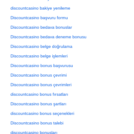
discountcasino bakiye yenileme
Discountcasino başvuru formu
Discountcasino bedava bonuslar
Discountcasino bedava deneme bonusu
Discountcasino belge doğrulama
Discountcasino belge işlemleri
Discountcasino bonus başvurusu
Discountcasino bonus çevrimi
Discountcasino bonus çevrimleri
discountcasino bonus fırsatları
Discountcasino bonus şartları
discountcasino bonus seçenekleri
Discountcasino bonus talebi
discountcasino bonusları