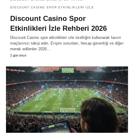
DISCOUNT CASINO SPOR ETKINLIKLERI IZLE
Discount Casino Spor
Etkinlikleri İzle Rehberi 2026
Discount Casino spor etkinlikleri izle özelliğini kullanarak favori
maçlarınızı takip edin. Erişim sorunları, hesap güvenliği ve diğer
merak edilenler 2026…
2 gün önce