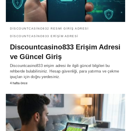
DISCOUNTCASINO832 RESMI GIRIŞ ADRESI
DISCOUNTCASINO833 ERIŞIM ADRESI
Discountcasino833 Erişim Adresi
ve Güncel Giriş
Discountcasino833 erişim adresi ile ilgili güncel bilgileri bu
rehberde bulabilirsiniz. Hesap güvenliği, para yatırma ve çekme
ipuçları için doğru yerdesiniz.
4 hafta önce