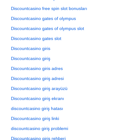
Discountcasino free spin slot bonusları
Discountcasino gates of olympus
Discountcasino gates of olympus slot
Discountcasino gates slot
Discountcasino giris
Discountcasino giriş
Discountcasino giris adres
Discountcasino giriş adresi
Discountcasino giriş arayüzü
Discountcasino giriş ekranı
discountcasino giriş hatası
Discountcasino giriş linki
discountcasino giriş problemi
Discountcasino giriş rehberi