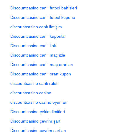
Discountcasino canlı futbol bahisleri
Discountcasino canlı futbol kuponu
discountcasino canlı iletişim
Discountcasino canlı kuponlar
Discountcasino canlı link
Discountcasino canlı maç izle
Discountcasino canlı maç oranları
Discountcasino canlı oran kupon
discountcasino canlı rulet
discountcasino casino
discountcasino casino oyunları
Discountcasino çekim limitleri
Discountcasino çevrim şartı
Discountcasino çevrim şartları