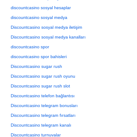
discountcasino sosyal hesaplar
discountcasino sosyal medya
Discountcasino sosyal medya iletişim
Discountcasino sosyal medya kanalları
discountcasino spor
discountcasino spor bahisleri
Discountcasino sugar rush
Discountcasino sugar rush oyunu
Discountcasino sugar rush slot
Discountcasino telefon bağlantısı
Discountcasino telegram bonusları
Discountcasino telegram fırsatları
Discountcasino telegram kanalı
Discountcasino turnuvalar