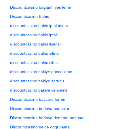
Discountcasino bağlantı yenileme
Discountcasino Bahis
discountcasino bahis iptal talebi
discountcasino bahis iptali
discountcasino bahis lisansı
discountcasino bahis silme
discountcasino bahis sitesi
discountcasino bakiye güncelleme
discountcasino bakiye sorunu
discountcasino bakiye yenileme
Discountcasino başvuru formu
Discountcasino bedava bonuslar
Discountcasino bedava deneme bonusu
Discountcasino belge doğrulama