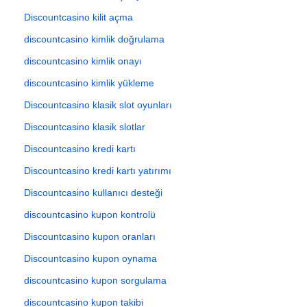
Discountcasino kilit açma
discountcasino kimlik doğrulama
discountcasino kimlik onayı
discountcasino kimlik yükleme
Discountcasino klasik slot oyunları
Discountcasino klasik slotlar
Discountcasino kredi kartı
Discountcasino kredi kartı yatırımı
Discountcasino kullanıcı desteği
discountcasino kupon kontrolü
Discountcasino kupon oranları
Discountcasino kupon oynama
discountcasino kupon sorgulama
discountcasino kupon takibi