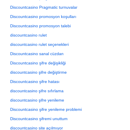
Discountcasino Pragmatic turnuvalar
Discountcasino promosyon koşulları
Discountcasino promosyon talebi
discountcasino rulet
discountcasino rulet seçenekleri
Discountcasino sanal cüzdan
Discountcasino şifre değişikliği
discountcasino şifre değiştirme
Discountcasino şifre hatası
discountcasino şifre sıfırlama
discountcasino şifre yenileme
Discountcasino şifre yenileme problemi
Discountcasino şifremi unuttum
discountcasino site açılmıyor