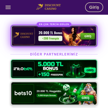
Giriş
EN ÇOK TERCİH EDİLEN
DİĞER PARTNERLERİMİZ