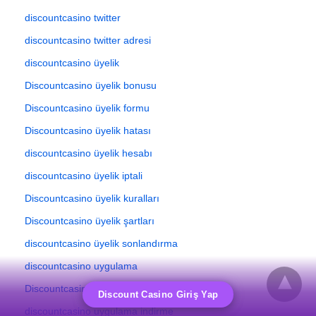
discountcasino twitter
discountcasino twitter adresi
discountcasino üyelik
Discountcasino üyelik bonusu
Discountcasino üyelik formu
Discountcasino üyelik hatası
discountcasino üyelik hesabı
discountcasino üyelik iptali
Discountcasino üyelik kuralları
Discountcasino üyelik şartları
discountcasino üyelik sonlandırma
discountcasino uygulama
Discountcasino uygulama giriş problemi
Discount Casino Giriş Yap
discountcasino uygulama indirme