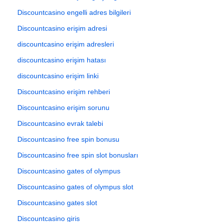
Discountcasino engelli adres bilgileri
Discountcasino erişim adresi
discountcasino erişim adresleri
discountcasino erişim hatası
discountcasino erişim linki
Discountcasino erişim rehberi
Discountcasino erişim sorunu
Discountcasino evrak talebi
Discountcasino free spin bonusu
Discountcasino free spin slot bonusları
Discountcasino gates of olympus
Discountcasino gates of olympus slot
Discountcasino gates slot
Discountcasino giris