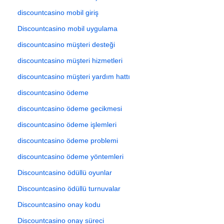
discountcasino mobil giriş
Discountcasino mobil uygulama
discountcasino müşteri desteği
discountcasino müşteri hizmetleri
discountcasino müşteri yardım hattı
discountcasino ödeme
discountcasino ödeme gecikmesi
discountcasino ödeme işlemleri
discountcasino ödeme problemi
discountcasino ödeme yöntemleri
Discountcasino ödüllü oyunlar
Discountcasino ödüllü turnuvalar
Discountcasino onay kodu
Discountcasino onay süreci