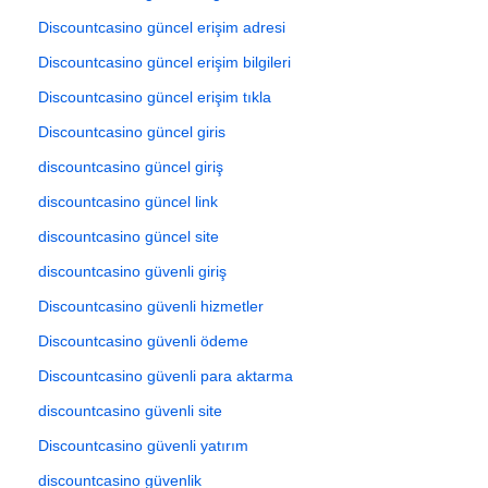
Discountcasino güncel erişim adresi
Discountcasino güncel erişim bilgileri
Discountcasino güncel erişim tıkla
Discountcasino güncel giris
discountcasino güncel giriş
discountcasino güncel link
discountcasino güncel site
discountcasino güvenli giriş
Discountcasino güvenli hizmetler
Discountcasino güvenli ödeme
Discountcasino güvenli para aktarma
discountcasino güvenli site
Discountcasino güvenli yatırım
discountcasino güvenlik