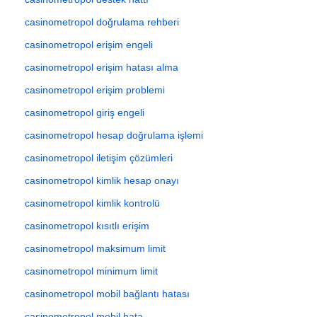
casinometropol doğrulama rehberi
casinometropol erişim engeli
casinometropol erişim hatası alma
casinometropol erişim problemi
casinometropol giriş engeli
casinometropol hesap doğrulama işlemi
casinometropol iletişim çözümleri
casinometropol kimlik hesap onayı
casinometropol kimlik kontrolü
casinometropol kısıtlı erişim
casinometropol maksimum limit
casinometropol minimum limit
casinometropol mobil bağlantı hatası
casinometropol mobil hata