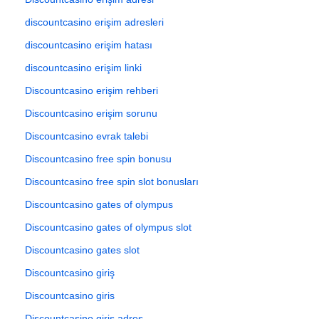
discountcasino erişim adresleri
discountcasino erişim hatası
discountcasino erişim linki
Discountcasino erişim rehberi
Discountcasino erişim sorunu
Discountcasino evrak talebi
Discountcasino free spin bonusu
Discountcasino free spin slot bonusları
Discountcasino gates of olympus
Discountcasino gates of olympus slot
Discountcasino gates slot
Discountcasino giriş
Discountcasino giris
Discountcasino giris adres