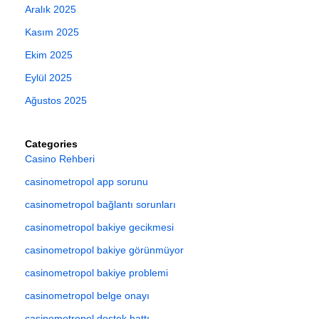
Aralık 2025
Kasım 2025
Ekim 2025
Eylül 2025
Ağustos 2025
Categories
Casino Rehberi
casinometropol app sorunu
casinometropol bağlantı sorunları
casinometropol bakiye gecikmesi
casinometropol bakiye görünmüyor
casinometropol bakiye problemi
casinometropol belge onayı
casinometropol destek hattı