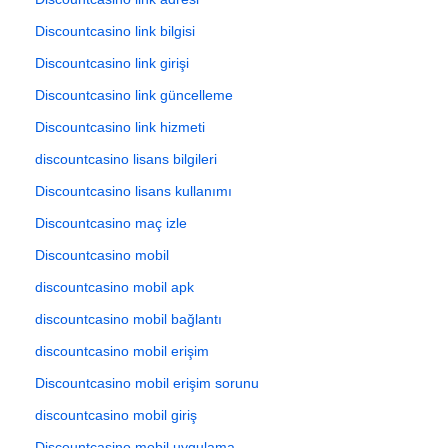
Discountcasino link bilgisi
Discountcasino link girişi
Discountcasino link güncelleme
Discountcasino link hizmeti
discountcasino lisans bilgileri
Discountcasino lisans kullanımı
Discountcasino maç izle
Discountcasino mobil
discountcasino mobil apk
discountcasino mobil bağlantı
discountcasino mobil erişim
Discountcasino mobil erişim sorunu
discountcasino mobil giriş
Discountcasino mobil uygulama