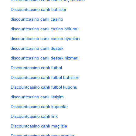
Discountcasino canlı bahisler
discountcasino canlı casino
discountcasino canlı casino bölümü
discountcasino canlı casino oyunları
discountcasino canlı destek
discountcasino canlı destek hizmeti
Discountcasino canlı futbol
Discountcasino canlı futbol bahisleri
Discountcasino canlı futbol kuponu
discountcasino canlı iletişim
Discountcasino canlı kuponlar
Discountcasino canlı link
Discountcasino canlı maç izle
Discountcasino canlı maç oranları