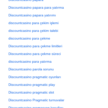
Discountcasino papara para yatırma
Discountcasino papara yatırımı
discountcasino para çekim işlemi
discountcasino para çekim talebi
discountcasino para çekme
Discountcasino para çekme limitleri
Discountcasino para çekme süreci
discountcasino para yatırma
Discountcasino parola sorunu
Discountcasino pragmatic oyunları
Discountcasino pragmatic play
Discountcasino pragmatic slot
Discountcasino Pragmatic turnuvalar
Discountcasino promosyon koşulları