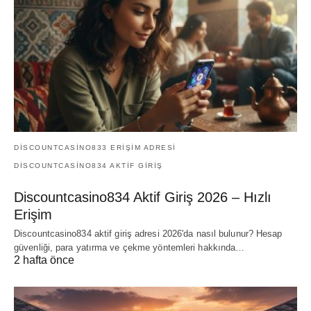
DISCOUNTCASINO833 ERIŞIM ADRESI
DISCOUNTCASINO834 AKTIF GIRIŞ
Discountcasino834 Aktif Giriş 2026 – Hızlı
Erişim
Discountcasino834 aktif giriş adresi 2026'da nasıl bulunur? Hesap
güvenliği, para yatırma ve çekme yöntemleri hakkında…
2 hafta önce