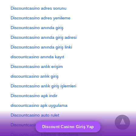
Discountcasino adres sorunu
Discountcasino adres yenileme
Discountcasino anında giriş
Discountcasino anında giriş adresi
Discountcasino anında giriş linki
discountcasino anında kayıt
Discountcasino anlık erişim
discountcasino anlık giriş
Discountcasino anlık giriş işlemleri
Discountcasino apk indir
discountcasino apk uygulama
Discountcasino auto rulet
Discountcasino auto rulet oyunu
Discount Casino Giriş Yap
Discountcasino bağlantı doğrulama