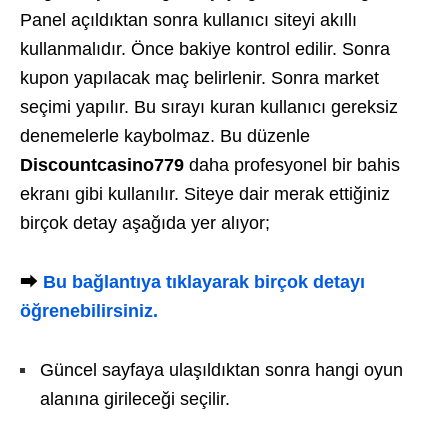
Panel açıldıktan sonra kullanıcı siteyi akıllı
kullanmalıdır. Önce bakiye kontrol edilir. Sonra
kupon yapılacak maç belirlenir. Sonra market
seçimi yapılır. Bu sırayı kuran kullanıcı gereksiz
denemelerle kaybolmaz. Bu düzenle
Discountcasino779
daha profesyonel bir bahis
ekranı gibi kullanılır. Siteye dair merak ettiğiniz
birçok detay aşağıda yer alıyor;
⮕
Bu bağlantıya tıklayarak birçok detayı
öğrenebilirsiniz.
Güncel sayfaya ulaşıldıktan sonra hangi oyun
alanına girileceği seçilir.