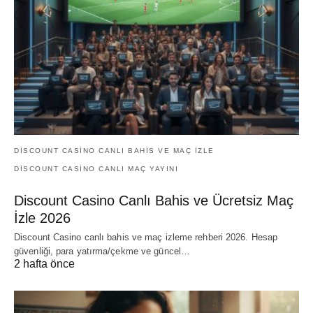
DISCOUNT CASINO CANLI BAHIS VE MAÇ IZLE
DISCOUNT CASINO CANLI MAÇ YAYINI
Discount Casino Canlı Bahis ve Ücretsiz Maç
İzle 2026
Discount Casino canlı bahis ve maç izleme rehberi 2026. Hesap
güvenliği, para yatırma/çekme ve güncel…
2 hafta önce