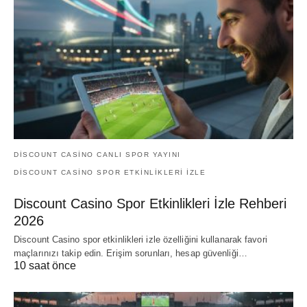
DISCOUNT CASINO CANLI SPOR YAYINI
DISCOUNT CASINO SPOR ETKINLIKLERI IZLE
Discount Casino Spor Etkinlikleri İzle Rehberi
2026
Discount Casino spor etkinlikleri izle özelliğini kullanarak favori
maçlarınızı takip edin. Erişim sorunları, hesap güvenliği…
10 saat önce