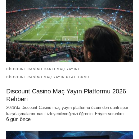
DISCOUNT CASINO CANLI MAÇ YAYINI
DISCOUNT CASINO MAÇ YAYIN PLATFORMU
Discount Casino Maç Yayın Platformu 2026
Rehberi
2026'da Discount Casino maç yayın platformu üzerinden canlı spor
karşılaşmalarını nasıl izleyebileceğinizi öğrenin. Erişim sorunları…
6 gün önce