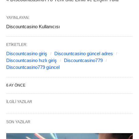
YAYINLAYAN:
Discountcasino Kullanıcısı
ETIKETLER:
Discountcasino giriş
Discountcasino güncel adres
Discountcasino hızlı giriş
Discountcasino779
Discountcasino779 güncel
6 AY ÖNCE
İLGILI YAZILAR
SON YAZILAR