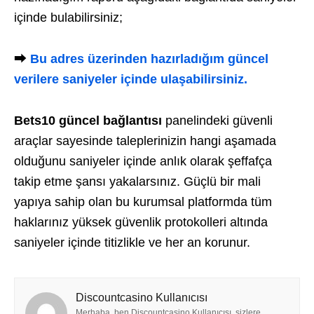
içinde bulabilirsiniz;
⮕
Bu adres üzerinden hazırladığım güncel
verilere saniyeler içinde ulaşabilirsiniz.
Bets10 güncel bağlantısı
panelindeki güvenli
araçlar sayesinde taleplerinizin hangi aşamada
olduğunu saniyeler içinde anlık olarak şeffafça
takip etme şansı yakalarsınız. Güçlü bir mali
yapıya sahip olan bu kurumsal platformda tüm
haklarınız yüksek güvenlik protokolleri altında
saniyeler içinde titizlikle ve her an korunur.
Discountcasino Kullanıcısı
Merhaba, ben Discountcasino Kullanıcısı, sizlere