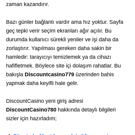
zaman kazandırır.
Bazı günler bağlantı vardır ama hız yoktur. Sayfa
geç tepki verir seçim ekranları ağır açılır. Bu
durumda kullanıcı sürekli yeniler ve işi daha da
zorlaştırır. Yapılması gereken daha sakin bir
hamledir: tarayıcıyı temizlemek ya da cihazı
hafifletmek. Böylece site içi dolaşım rahatlar. Bu
bakışla
Discountcasino779
üzerinden bahis
yapmak daha keyifli hale gelir.
DiscountCasino yeni giriş adresi
DiscountCasino780
hakkında detaylı bilgileri
sizler için hazırladım;