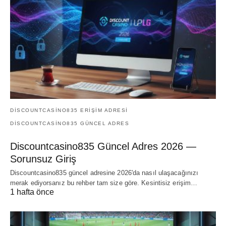
DISCOUNTCASINO835 ERIŞIM ADRESI
DISCOUNTCASINO835 GÜNCEL ADRES
Discountcasino835 Güncel Adres 2026 —
Sorunsuz Giriş
Discountcasino835 güncel adresine 2026'da nasıl ulaşacağınızı
merak ediyorsanız bu rehber tam size göre. Kesintisiz erişim…
1 hafta önce