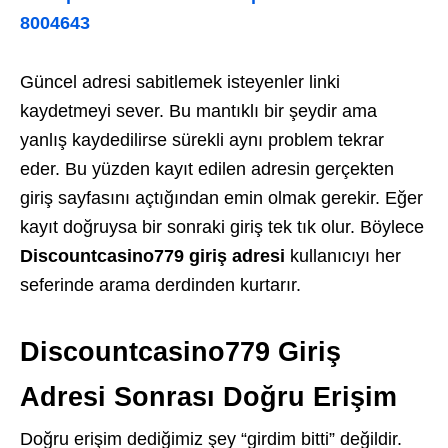
8004643
Güncel adresi sabitlemek isteyenler linki
kaydetmeyi sever. Bu mantıklı bir şeydir ama
yanlış kaydedilirse sürekli aynı problem tekrar
eder. Bu yüzden kayıt edilen adresin gerçekten
giriş sayfasını açtığından emin olmak gerekir. Eğer
kayıt doğruysa bir sonraki giriş tek tık olur. Böylece
Discountcasino779 giriş adresi
kullanıcıyı her
seferinde arama derdinden kurtarır.
Discountcasino779 Giriş
Adresi Sonrası Doğru Erişim
Doğru erişim dediğimiz şey “girdim bitti” değildir.