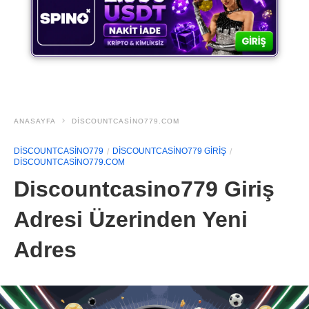
ANASAYFA
DISCOUNTCASINO779.COM
DISCOUNTCASINO779
DISCOUNTCASINO779 GIRIŞ
DISCOUNTCASINO779.COM
Discountcasino779 Giriş
Adresi Üzerinden Yeni
Adres