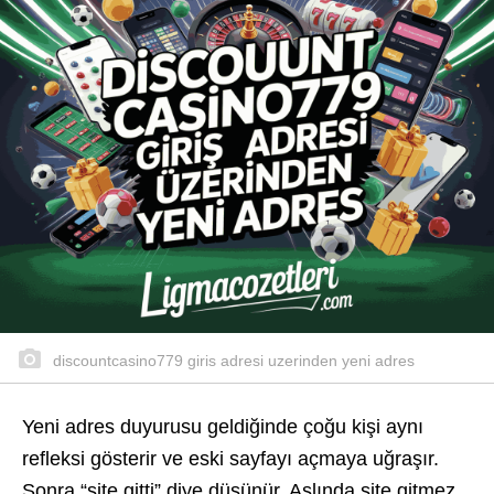
discountcasino779 giris adresi uzerinden yeni adres
Yeni adres duyurusu geldiğinde çoğu kişi aynı
refleksi gösterir ve eski sayfayı açmaya uğraşır.
Sonra “site gitti” diye düşünür. Aslında site gitmez