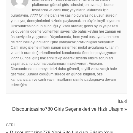
platformun güncel giriş adresini, en avantajlı bonus
fırsatlarını ve canlı maç yayınlarını aktarmak için
buradayım. ???? Online bahis ve casino dünyasında uzun süredir
yer alıyor, deneyimlerimi sizlerle paylaşmaktan büyük keyif alıyorum.
Discountcasino’nun sunduğu yüksek oranlar, geniş oyun yelpazesi
ve güvenilir ödeme yöntemleri sayesinde bahis keyfini her zaman en
üst seviyede yaşıyorum. Yayınlarımda, hem yeni başlayanların hem
de tecrübeli oyuncuların işine yarayacak pratik bilgiler veriyorum.
Canlı maç izleme imkanı sunan sistemler, mobil uygulama kullanımı
ve anlık oran değerlendirmeleri konularında öneriler paylaşıyorum.
???? Güncel giriş linklerini takip ederek sizlerin erişim sorunları
yaşamadan platforma bağlanmasını sağlıyorum. Amacım,
Discountcasino deneyiminizi daha güvenli, keyifli ve kazançlı hale
getirmek. Burada olduğum sürece en güncel bilgileri, özel
kampanyaları ve canlı yayın fırsatlarını sizinle paylaşmaya devam
edeceğim.
İLERI
Discountcasino780 Giriş Seçenekleri ve Hızlı Ulaşım »
GERI
« Discountcasino778 Yeni Site Linki ve Erişim Yolu